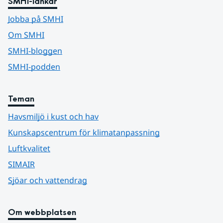
SMHI-länkar
Jobba på SMHI
Om SMHI
SMHI-bloggen
SMHI-podden
Teman
Havsmiljö i kust och hav
Kunskapscentrum för klimatanpassning
Luftkvalitet
SIMAIR
Sjöar och vattendrag
Om webbplatsen