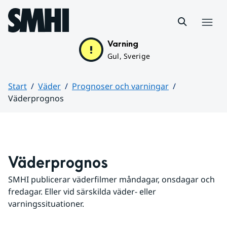
Hoppa till sidans innehåll
Meny
Varning
Gul, Sverige
Start
Väder
Prognoser och varningar
Väderprognos
Huvudinnehåll
Väderprognos
SMHI publicerar väderfilmer måndagar, onsdagar och 
fredagar. Eller vid särskilda väder- eller 
varningssituationer.