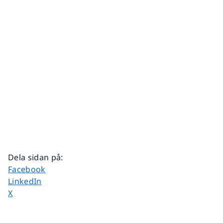
Dela sidan på
:
Dela sidan på
Facebook
Dela sidan på
LinkedIn
Dela sidan på
X