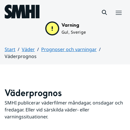
Hoppa till sidans innehåll
Meny
Varning
Gul, Sverige
Start
Väder
Prognoser och varningar
Väderprognos
Huvudinnehåll
Väderprognos
SMHI publicerar väderfilmer måndagar, onsdagar och 
fredagar. Eller vid särskilda väder- eller 
varningssituationer.