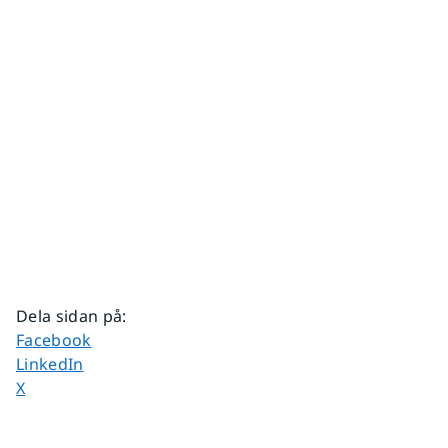
Dela sidan på
:
Dela sidan på
Facebook
Dela sidan på
LinkedIn
Dela sidan på
X