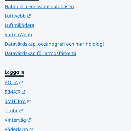
Nationella emissionsdatabasen
Länk till annan webbplats.
Luftwebb
Luftmiljödata
VattenWebb
Datavärdskap, oceanografi och marinbiologi
Datavärdskap för atmosfärkemi
Logga in
Länk till annan webbplats.
AQUA
Länk till annan webbplats.
SIMAIR
Länk till annan webbplats.
SMHI Pro
Länk till annan webbplats.
Timbr
Länk till annan webbplats.
Vinterväg
Länk till annan webbplats.
Väderlarm