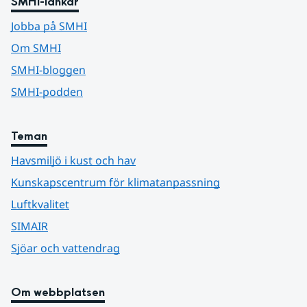
SMHI-länkar
Jobba på SMHI
Om SMHI
SMHI-bloggen
SMHI-podden
Teman
Havsmiljö i kust och hav
Kunskapscentrum för klimatanpassning
Luftkvalitet
SIMAIR
Sjöar och vattendrag
Om webbplatsen