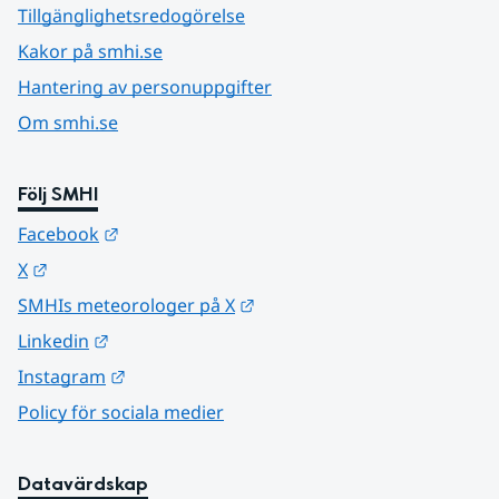
Tillgänglighetsredogörelse
Kakor på smhi.se
Hantering av personuppgifter
Om smhi.se
Följ SMHI
Länk till annan webbplats.
Facebook
Länk till annan webbplats.
X
Länk till annan webbplats.
SMHIs meteorologer på X
Länk till annan webbplats.
Linkedin
Länk till annan webbplats.
Instagram
Policy för sociala medier
Datavärdskap