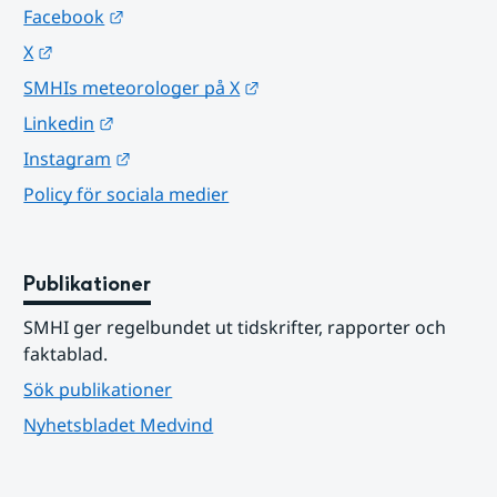
Länk till annan webbplats.
Facebook
Länk till annan webbplats.
X
Länk till annan webbplats.
SMHIs meteorologer på X
Länk till annan webbplats.
Linkedin
Länk till annan webbplats.
Instagram
Policy för sociala medier
Publikationer
SMHI ger regelbundet ut tidskrifter, rapporter och 
faktablad.
Sök publikationer
Nyhetsbladet Medvind