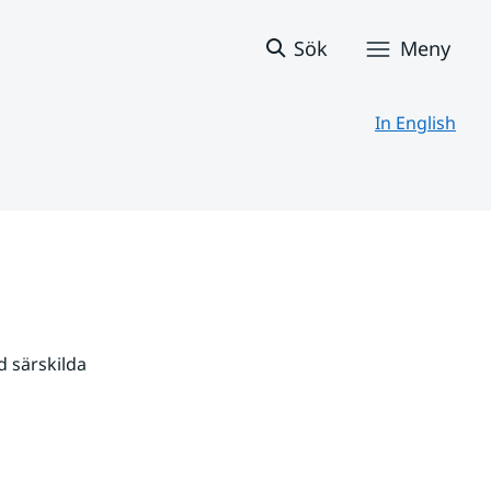
Sök
Meny
In English
 särskilda 