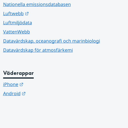
Nationella emissionsdatabasen
Länk till annan webbplats.
Luftwebb
Luftmiljödata
VattenWebb
Datavärdskap, oceanografi och marinbiologi
Datavärdskap för atmosfärkemi
Väderappar
Länk till annan webbplats.
iPhone
Länk till annan webbplats.
Android