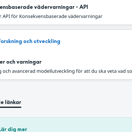
ensbaserade vädervarningar - API
r API för Konsekvensbaserade vädervarningar
Forskning och utveckling
er och varningar
 och avancerad modellutveckling för att du ska veta vad s
e länkar
Lär dig mer