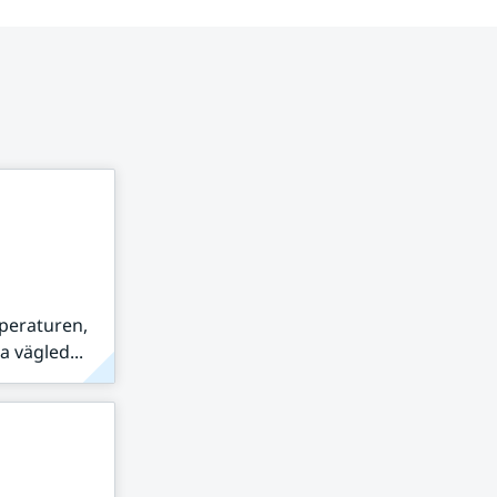
peraturen,
 vägled...