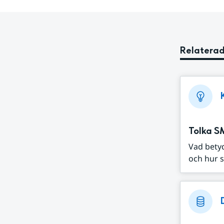
Relaterad
Tolka S
Vad bety
och hur s