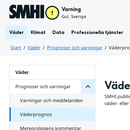
Hoppa till sidans innehåll
Varning
Gul, Sverige
Väder
Klimat
Data
Professionella tjänster
Start
Väder
Prognoser och varningar
Väderpr
varningar
och
Huvudinnehåll
Prognoser
för
Undersidor
Väder
Väde
Prognoser och varningar
SMHI public
Varningar och meddelanden
väder- eller
Väderprognos
Meteorologens kommentar