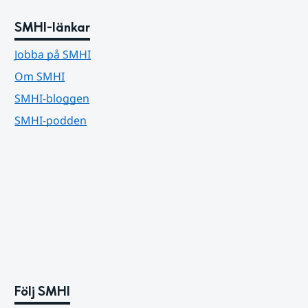
SMHI-länkar
Jobba på SMHI
Om SMHI
SMHI-bloggen
SMHI-podden
Följ SMHI