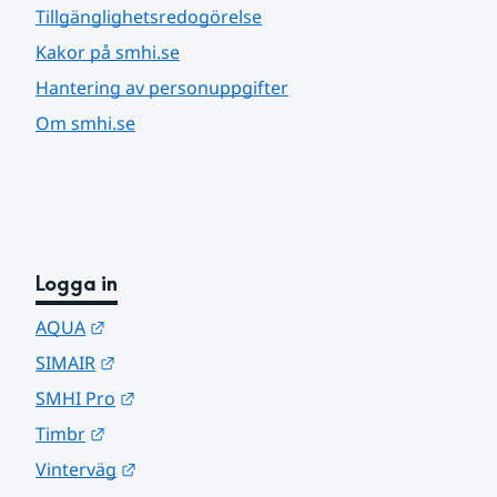
Tillgänglighetsredogörelse
Kakor på smhi.se
Hantering av personuppgifter
Om smhi.se
Logga in
Länk till annan webbplats.
AQUA
Länk till annan webbplats.
SIMAIR
Länk till annan webbplats.
SMHI Pro
Länk till annan webbplats.
Timbr
Länk till annan webbplats.
Vinterväg