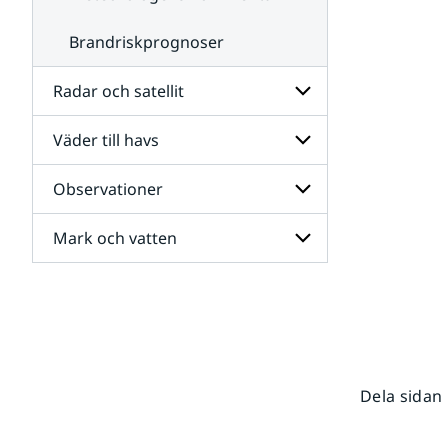
Brandriskprognoser
Radar och satellit
Väder till havs
Undersidor
för
Radar
Observationer
Undersidor
och
för
satellit
Väder
Mark och vatten
Undersidor
till
för
havs
Observationer
Undersidor
för
Mark
och
vatten
Dela sidan