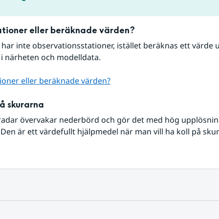
tioner eller beräknade värden?
r har inte observationsstationer, istället beräknas ett värde u
 i närheten och modelldata.
ioner eller beräknade värden?
på skurarna
radar övervakar nederbörd och gör det med hög upplösning 
Den är ett värdefullt hjälpmedel när man vill ha koll på sku