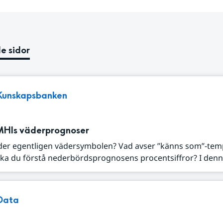
e sidor
Kunskapsbanken
MHIs väderprognoser
der egentligen vädersymbolen? Vad avser ”känns som”-tem
ka du förstå nederbördsprognosens procentsiffror? I denna
Data