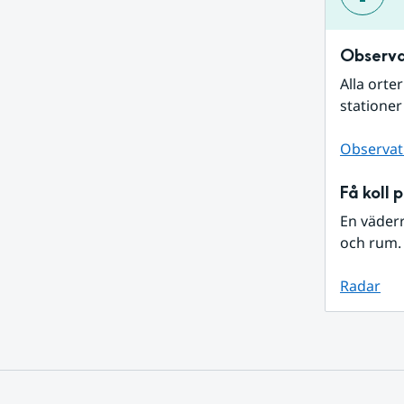
Observa
Alla orte
stationer
Observat
Få koll 
En väder
och rum. 
Radar