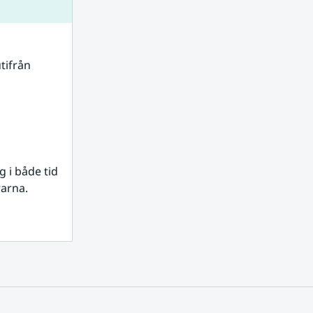
tifrån 
i både tid 
rarna.