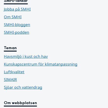
SMHI-länkar
Jobba på SMHI
Om SMHI
SMHI-bloggen
SMHI-podden
Teman
Havsmiljö i kust och hav
Kunskapscentrum för klimatanpassning
Luftkvalitet
SIMAIR
Sjöar och vattendrag
Om webbplatsen