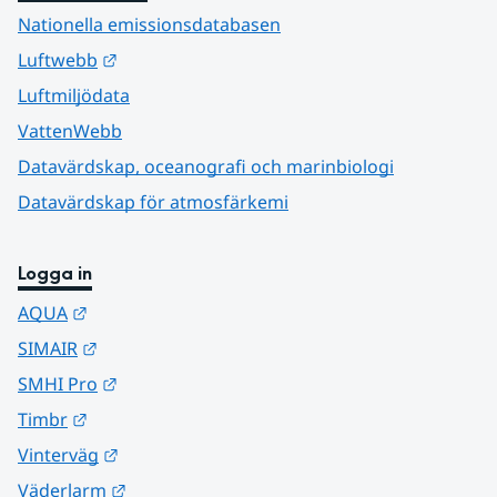
Nationella emissionsdatabasen
Länk till annan webbplats.
Luftwebb
Luftmiljödata
VattenWebb
Datavärdskap, oceanografi och marinbiologi
Datavärdskap för atmosfärkemi
Logga in
Länk till annan webbplats.
AQUA
Länk till annan webbplats.
SIMAIR
Länk till annan webbplats.
SMHI Pro
Länk till annan webbplats.
Timbr
Länk till annan webbplats.
Vinterväg
Länk till annan webbplats.
Väderlarm