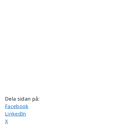
Dela sidan på
:
Dela sidan på
Facebook
Dela sidan på
LinkedIn
Dela sidan på
X