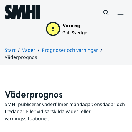
Hoppa till sidans innehåll
Meny
Varning
Gul, Sverige
Start
Väder
Prognoser och varningar
Väderprognos
Huvudinnehåll
Väderprognos
SMHI publicerar väderfilmer måndagar, onsdagar och 
fredagar. Eller vid särskilda väder- eller 
varningssituationer.