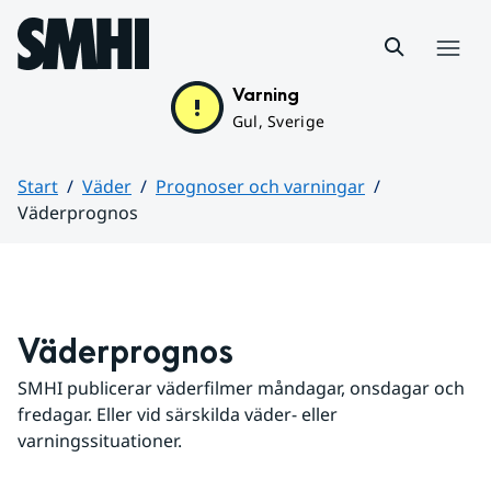
Hoppa till sidans innehåll
Meny
Varning
Gul, Sverige
Start
Väder
Prognoser och varningar
Väderprognos
Huvudinnehåll
Väderprognos
SMHI publicerar väderfilmer måndagar, onsdagar och 
fredagar. Eller vid särskilda väder- eller 
varningssituationer.