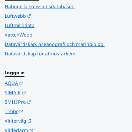
Nationella emissionsdatabasen
Länk till annan webbplats.
Luftwebb
Luftmiljödata
VattenWebb
Datavärdskap, oceanografi och marinbiologi
Datavärdskap för atmosfärkemi
Logga in
Länk till annan webbplats.
AQUA
Länk till annan webbplats.
SIMAIR
Länk till annan webbplats.
SMHI Pro
Länk till annan webbplats.
Timbr
Länk till annan webbplats.
Vinterväg
Länk till annan webbplats.
Väderlarm