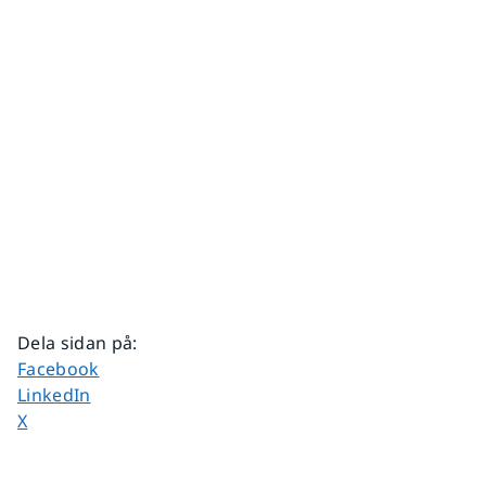
Dela sidan på
:
Dela sidan på
Facebook
Dela sidan på
LinkedIn
Dela sidan på
X