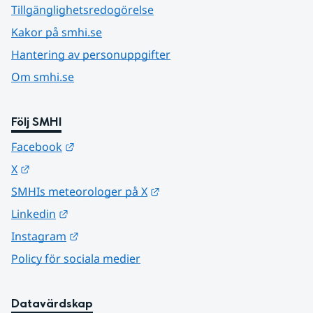
Tillgänglighetsredogörelse
Kakor på smhi.se
Hantering av personuppgifter
Om smhi.se
Följ SMHI
Länk till annan webbplats.
Facebook
Länk till annan webbplats.
X
Länk till annan webbplats.
SMHIs meteorologer på X
Länk till annan webbplats.
Linkedin
Länk till annan webbplats.
Instagram
Policy för sociala medier
Datavärdskap