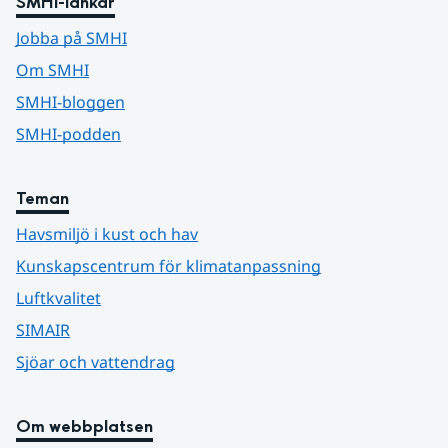
SMHI-länkar
Jobba på SMHI
Om SMHI
SMHI-bloggen
SMHI-podden
Teman
Havsmiljö i kust och hav
Kunskapscentrum för klimatanpassning
Luftkvalitet
SIMAIR
Sjöar och vattendrag
Om webbplatsen