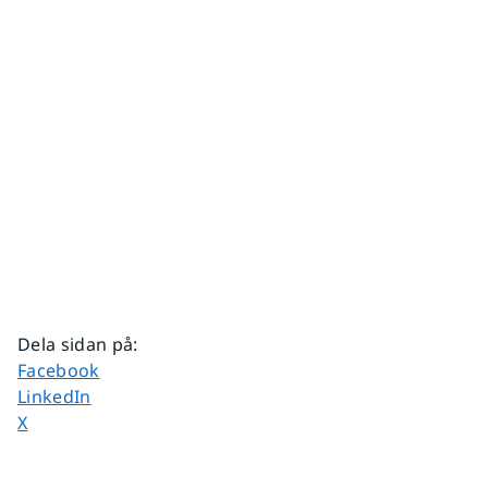
Dela sidan på
:
Dela sidan på
Facebook
Dela sidan på
LinkedIn
Dela sidan på
X