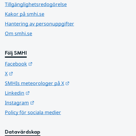
Tillgänglighetsredogörelse
Kakor på smhi.se
Hantering av personuppgifter
Om smhi.se
Följ SMHI
Länk till annan webbplats.
Facebook
Länk till annan webbplats.
X
Länk till annan webbplats.
SMHIs meteorologer på X
Länk till annan webbplats.
Linkedin
Länk till annan webbplats.
Instagram
Policy för sociala medier
Datavärdskap