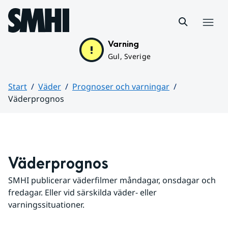
Hoppa till sidans innehåll
Meny
Varning
Gul, Sverige
Start
Väder
Prognoser och varningar
Väderprognos
Huvudinnehåll
Väderprognos
SMHI publicerar väderfilmer måndagar, onsdagar och 
fredagar. Eller vid särskilda väder- eller 
varningssituationer.