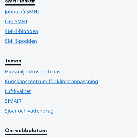
SMHI-länkar
Jobba på SMHI
Om SMHI
SMHI-bloggen
SMHI-podden
Teman
Havsmiljö i kust och hav
Kunskapscentrum för klimatanpassning
Luftkvalitet
SIMAIR
Sjöar och vattendrag
Om webbplatsen