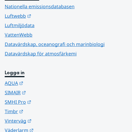
Nationella emissionsdatabasen
Länk till annan webbplats.
Luftwebb
Luftmiljödata
VattenWebb
Datavärdskap, oceanografi och marinbiologi
Datavärdskap för atmosfärkemi
Logga in
Länk till annan webbplats.
AQUA
Länk till annan webbplats.
SIMAIR
Länk till annan webbplats.
SMHI Pro
Länk till annan webbplats.
Timbr
Länk till annan webbplats.
Vinterväg
Länk till annan webbplats.
Väderlarm