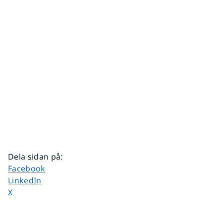
Dela sidan på
:
Dela sidan på
Facebook
Dela sidan på
LinkedIn
Dela sidan på
X