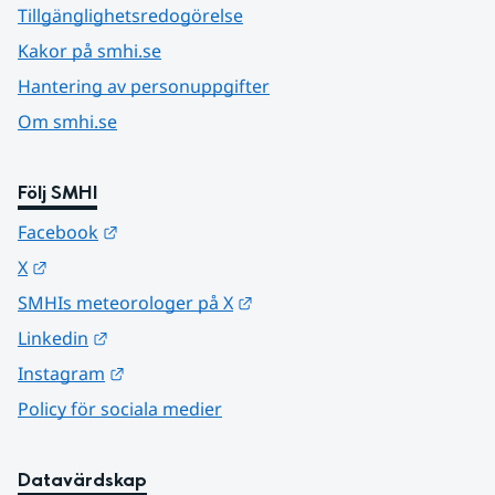
Tillgänglighetsredogörelse
Kakor på smhi.se
Hantering av personuppgifter
Om smhi.se
Följ SMHI
Länk till annan webbplats.
Facebook
Länk till annan webbplats.
X
Länk till annan webbplats.
SMHIs meteorologer på X
Länk till annan webbplats.
Linkedin
Länk till annan webbplats.
Instagram
Policy för sociala medier
Datavärdskap