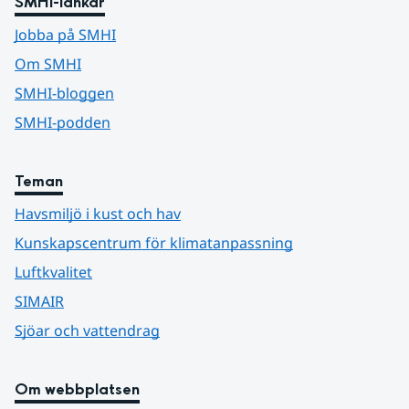
SMHI-länkar
Jobba på SMHI
Om SMHI
SMHI-bloggen
SMHI-podden
Teman
Havsmiljö i kust och hav
Kunskapscentrum för klimatanpassning
Luftkvalitet
SIMAIR
Sjöar och vattendrag
Om webbplatsen