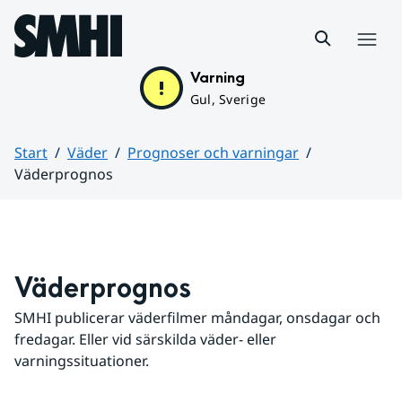
Hoppa till sidans innehåll
Meny
Varning
Gul, Sverige
Start
Väder
Prognoser och varningar
Väderprognos
Huvudinnehåll
Väderprognos
SMHI publicerar väderfilmer måndagar, onsdagar och 
fredagar. Eller vid särskilda väder- eller 
varningssituationer.