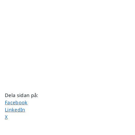
Dela sidan på
:
Dela sidan på
Facebook
Dela sidan på
LinkedIn
Dela sidan på
X