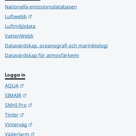
Nationella emissionsdatabasen
Länk till annan webbplats.
Luftwebb
Luftmiljödata
VattenWebb
Datavärdskap, oceanografi och marinbiologi
Datavärdskap för atmosfärkemi
Logga in
Länk till annan webbplats.
AQUA
Länk till annan webbplats.
SIMAIR
Länk till annan webbplats.
SMHI Pro
Länk till annan webbplats.
Timbr
Länk till annan webbplats.
Vinterväg
Länk till annan webbplats.
Väderlarm