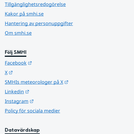
Tillgänglighetsredogörelse
Kakor på smhi.se
Hantering av personuppgifter
Om smhi.se
Följ SMHI
Länk till annan webbplats.
Facebook
Länk till annan webbplats.
X
Länk till annan webbplats.
SMHIs meteorologer på X
Länk till annan webbplats.
Linkedin
Länk till annan webbplats.
Instagram
Policy för sociala medier
Datavärdskap