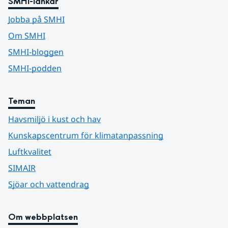
SMHI-länkar
Jobba på SMHI
Om SMHI
SMHI-bloggen
SMHI-podden
Teman
Havsmiljö i kust och hav
Kunskapscentrum för klimatanpassning
Luftkvalitet
SIMAIR
Sjöar och vattendrag
Om webbplatsen