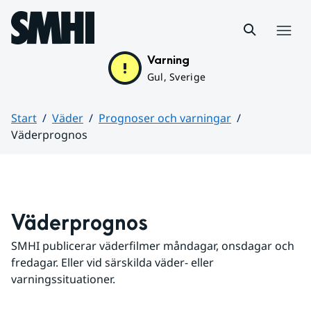
Hoppa till sidans innehåll
Meny
Varning
Gul, Sverige
Start
Väder
Prognoser och varningar
Väderprognos
Huvudinnehåll
Väderprognos
SMHI publicerar väderfilmer måndagar, onsdagar och 
fredagar. Eller vid särskilda väder- eller 
varningssituationer.