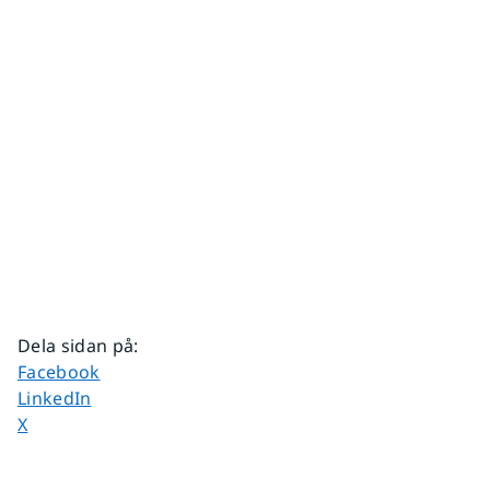
Dela sidan på
:
Dela sidan på
Facebook
Dela sidan på
LinkedIn
Dela sidan på
X