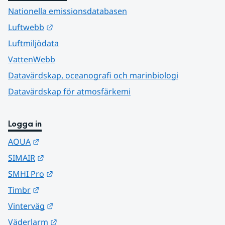
Nationella emissionsdatabasen
Länk till annan webbplats.
Luftwebb
Luftmiljödata
VattenWebb
Datavärdskap, oceanografi och marinbiologi
Datavärdskap för atmosfärkemi
Logga in
Länk till annan webbplats.
AQUA
Länk till annan webbplats.
SIMAIR
Länk till annan webbplats.
SMHI Pro
Länk till annan webbplats.
Timbr
Länk till annan webbplats.
Vinterväg
Länk till annan webbplats.
Väderlarm