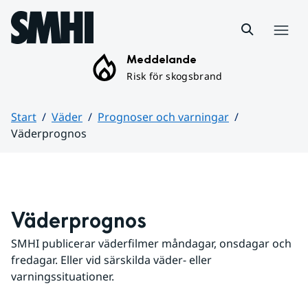
Hoppa till sidans innehåll
Meny
Meddelande
Risk för skogsbrand
Start
Väder
Prognoser och varningar
Väderprognos
Huvudinnehåll
Väderprognos
SMHI publicerar väderfilmer måndagar, onsdagar och 
fredagar. Eller vid särskilda väder- eller 
varningssituationer.