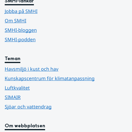
SMHI-länkar
Jobba på SMHI
Om SMHI
SMHI-bloggen
SMHI-podden
Teman
Havsmiljö i kust och hav
Kunskapscentrum för klimatanpassning
Luftkvalitet
SIMAIR
Sjöar och vattendrag
Om webbplatsen