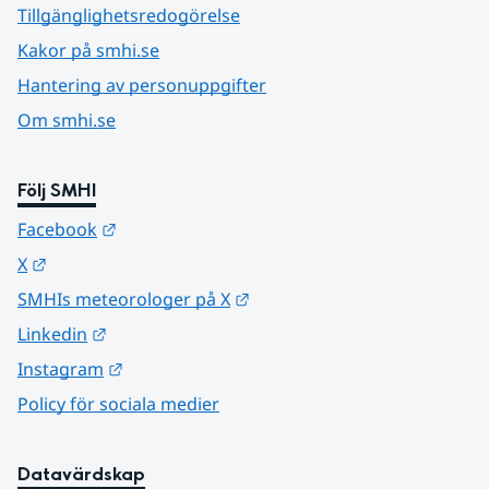
Tillgänglighetsredogörelse
Kakor på smhi.se
Hantering av personuppgifter
Om smhi.se
Följ SMHI
Länk till annan webbplats.
Facebook
Länk till annan webbplats.
X
Länk till annan webbplats.
SMHIs meteorologer på X
Länk till annan webbplats.
Linkedin
Länk till annan webbplats.
Instagram
Policy för sociala medier
Datavärdskap