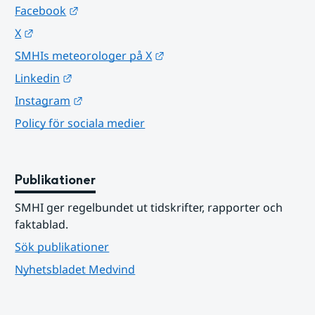
Länk till annan webbplats.
Facebook
Länk till annan webbplats.
X
Länk till annan webbplats.
SMHIs meteorologer på X
Länk till annan webbplats.
Linkedin
Länk till annan webbplats.
Instagram
Policy för sociala medier
Publikationer
SMHI ger regelbundet ut tidskrifter, rapporter och 
faktablad.
Sök publikationer
Nyhetsbladet Medvind