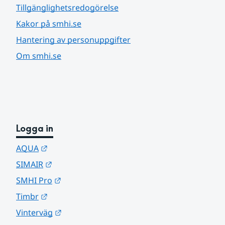
Tillgänglighetsredogörelse
Kakor på smhi.se
Hantering av personuppgifter
Om smhi.se
Logga in
Länk till annan webbplats.
AQUA
Länk till annan webbplats.
SIMAIR
Länk till annan webbplats.
SMHI Pro
Länk till annan webbplats.
Timbr
Länk till annan webbplats.
Vinterväg