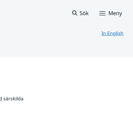
Sök
Meny
In English
 särskilda 