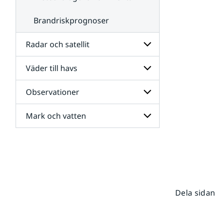
Brandriskprognoser
Radar och satellit
Väder till havs
Undersidor
för
Radar
Observationer
Undersidor
och
för
satellit
Väder
Mark och vatten
Undersidor
till
för
havs
Observationer
Undersidor
för
Mark
och
vatten
Dela sidan