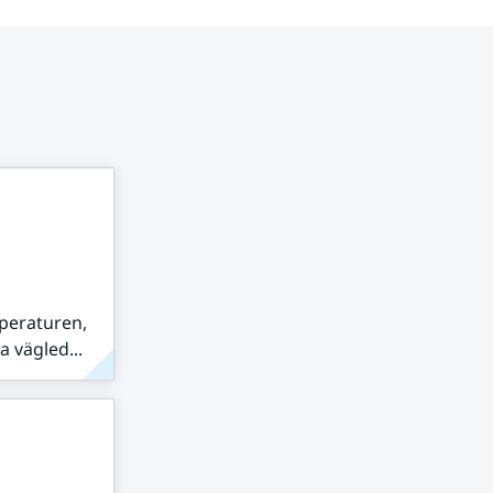
peraturen,
 vägled...