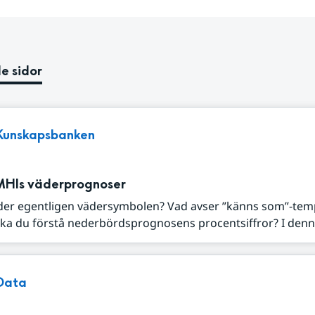
e sidor
Kunskapsbanken
MHIs väderprognoser
der egentligen vädersymbolen? Vad avser ”känns som”-tem
ka du förstå nederbördsprognosens procentsiffror? I denna
Data