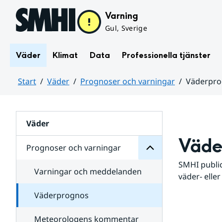
Hoppa till sidans innehåll
Varning
Gul, Sverige
Väder
Klimat
Data
Professionella tjänster
Start
Väder
Prognoser och varningar
Väderpr
varningar
och
Huvudinnehåll
Prognoser
för
Undersidor
Väder
Väde
Prognoser och varningar
SMHI public
Varningar och meddelanden
väder- eller
Väderprognos
Meteorologens kommentar