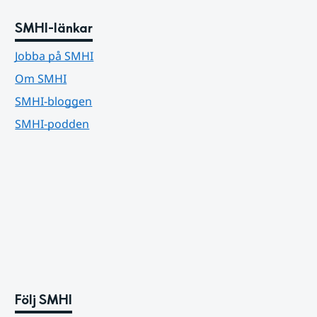
SMHI-länkar
Jobba på SMHI
Om SMHI
SMHI-bloggen
SMHI-podden
Följ SMHI