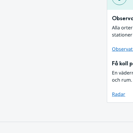
Observa
Alla orte
stationer
Observat
Få koll 
En väder
och rum. 
Radar