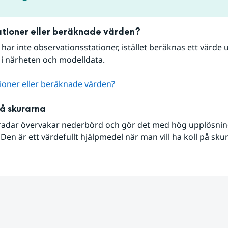
tioner eller beräknade värden?
r har inte observationsstationer, istället beräknas ett värde u
 i närheten och modelldata.
ioner eller beräknade värden?
på skurarna
radar övervakar nederbörd och gör det med hög upplösning 
Den är ett värdefullt hjälpmedel när man vill ha koll på sku