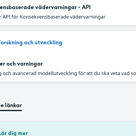
ensbaserade vädervarningar - API
r API för Konsekvensbaserade vädervarningar
Forskning och utveckling
er och varningar
 och avancerad modellutveckling för att du ska veta vad s
e länkar
Lär dig mer