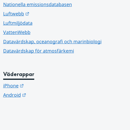
Nationella emissionsdatabasen
Länk till annan webbplats.
Luftwebb
Luftmiljödata
VattenWebb
Datavärdskap, oceanografi och marinbiologi
Datavärdskap för atmosfärkemi
Väderappar
Länk till annan webbplats.
iPhone
Länk till annan webbplats.
Android