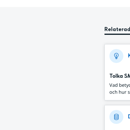
Relaterad
Tolka S
Vad bety
och hur s