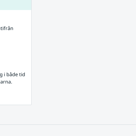
tifrån 
i både tid 
rarna.