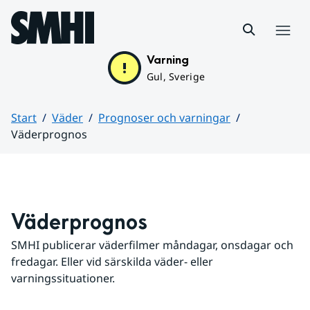
Hoppa till sidans innehåll
Meny
Varning
Gul, Sverige
Start
Väder
Prognoser och varningar
Väderprognos
Huvudinnehåll
Väderprognos
SMHI publicerar väderfilmer måndagar, onsdagar och 
fredagar. Eller vid särskilda väder- eller 
varningssituationer.