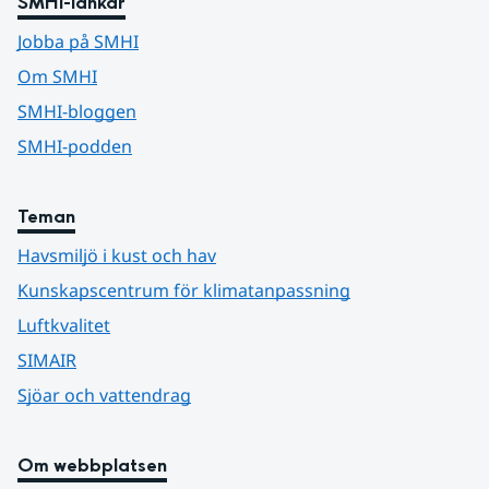
SMHI-länkar
Jobba på SMHI
Om SMHI
SMHI-bloggen
SMHI-podden
Teman
Havsmiljö i kust och hav
Kunskapscentrum för klimatanpassning
Luftkvalitet
SIMAIR
Sjöar och vattendrag
Om webbplatsen