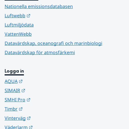
Nationella emissionsdatabasen
Länk till annan webbplats.
Luftwebb
Luftmiljödata
VattenWebb
Datavärdskap, oceanografi och marinbiologi
Datavärdskap för atmosfärkemi
Logga in
Länk till annan webbplats.
AQUA
Länk till annan webbplats.
SIMAIR
Länk till annan webbplats.
SMHI Pro
Länk till annan webbplats.
Timbr
Länk till annan webbplats.
Vinterväg
Länk till annan webbplats.
Väderlarm