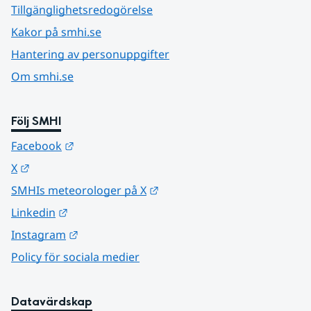
Tillgänglighetsredogörelse
Kakor på smhi.se
Hantering av personuppgifter
Om smhi.se
Följ SMHI
Länk till annan webbplats.
Facebook
Länk till annan webbplats.
X
Länk till annan webbplats.
SMHIs meteorologer på X
Länk till annan webbplats.
Linkedin
Länk till annan webbplats.
Instagram
Policy för sociala medier
Datavärdskap