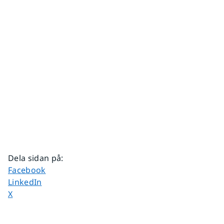
Dela sidan på
:
Dela sidan på
Facebook
Dela sidan på
LinkedIn
Dela sidan på
X