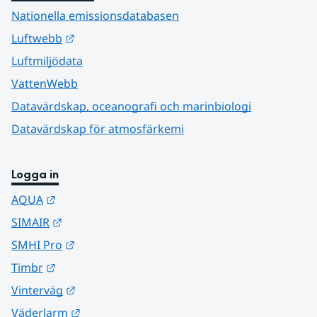
Nationella emissionsdatabasen
Länk till annan webbplats.
Luftwebb
Luftmiljödata
VattenWebb
Datavärdskap, oceanografi och marinbiologi
Datavärdskap för atmosfärkemi
Logga in
Länk till annan webbplats.
AQUA
Länk till annan webbplats.
SIMAIR
Länk till annan webbplats.
SMHI Pro
Länk till annan webbplats.
Timbr
Länk till annan webbplats.
Vinterväg
Länk till annan webbplats.
Väderlarm