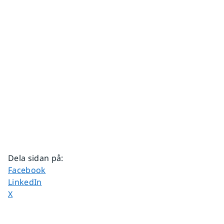
Dela sidan på
:
Dela sidan på
Facebook
Dela sidan på
LinkedIn
Dela sidan på
X