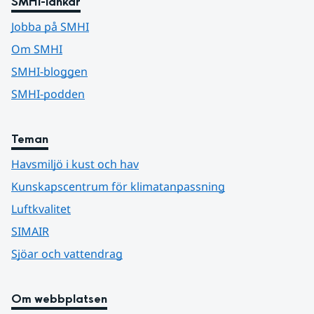
SMHI-länkar
Jobba på SMHI
Om SMHI
SMHI-bloggen
SMHI-podden
Teman
Havsmiljö i kust och hav
Kunskapscentrum för klimatanpassning
Luftkvalitet
SIMAIR
Sjöar och vattendrag
Om webbplatsen