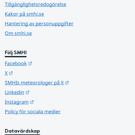
Tillgänglighetsredogörelse
Kakor på smhi.se
Hantering av personuppgifter
Om smhi.se
Följ SMHI
Länk till annan webbplats.
Facebook
Länk till annan webbplats.
X
Länk till annan webbplats.
SMHIs meteorologer på X
Länk till annan webbplats.
Linkedin
Länk till annan webbplats.
Instagram
Policy för sociala medier
Datavärdskap