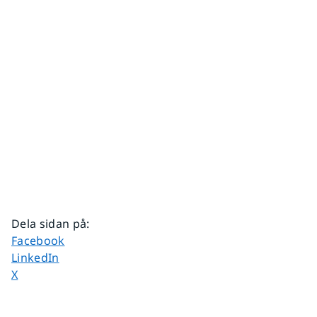
Dela sidan på
:
Dela sidan på
Facebook
Dela sidan på
LinkedIn
Dela sidan på
X