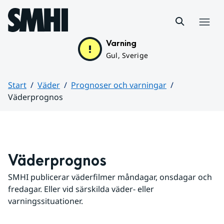
Hoppa till sidans innehåll
Meny
Varning
Gul, Sverige
Start
Väder
Prognoser och varningar
Väderprognos
Huvudinnehåll
Väderprognos
SMHI publicerar väderfilmer måndagar, onsdagar och 
fredagar. Eller vid särskilda väder- eller 
varningssituationer.