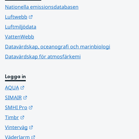
Nationella emissionsdatabasen
Länk till annan webbplats.
Luftwebb
Luftmiljödata
VattenWebb
Datavärdskap, oceanografi och marinbiologi
Datavärdskap för atmosfärkemi
Logga in
Länk till annan webbplats.
AQUA
Länk till annan webbplats.
SIMAIR
Länk till annan webbplats.
SMHI Pro
Länk till annan webbplats.
Timbr
Länk till annan webbplats.
Vinterväg
Länk till annan webbplats.
Väderlarm