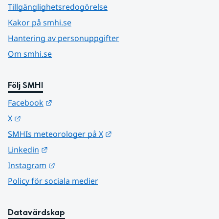
Tillgänglighetsredogörelse
Kakor på smhi.se
Hantering av personuppgifter
Om smhi.se
Följ SMHI
Länk till annan webbplats.
Facebook
Länk till annan webbplats.
X
Länk till annan webbplats.
SMHIs meteorologer på X
Länk till annan webbplats.
Linkedin
Länk till annan webbplats.
Instagram
Policy för sociala medier
Datavärdskap