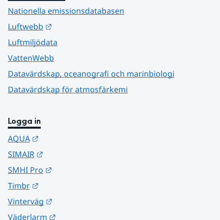
Nationella emissionsdatabasen
Länk till annan webbplats.
Luftwebb
Luftmiljödata
VattenWebb
Datavärdskap, oceanografi och marinbiologi
Datavärdskap för atmosfärkemi
Logga in
Länk till annan webbplats.
AQUA
Länk till annan webbplats.
SIMAIR
Länk till annan webbplats.
SMHI Pro
Länk till annan webbplats.
Timbr
Länk till annan webbplats.
Vinterväg
Länk till annan webbplats.
Väderlarm