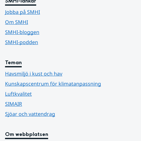
SMHI-länkar
Jobba på SMHI
Om SMHI
SMHI-bloggen
SMHI-podden
Teman
Havsmiljö i kust och hav
Kunskapscentrum för klimatanpassning
Luftkvalitet
SIMAIR
Sjöar och vattendrag
Om webbplatsen