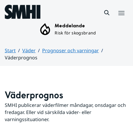
Hoppa till sidans innehåll
Meny
Meddelande
Risk för skogsbrand
Start
Väder
Prognoser och varningar
Väderprognos
Huvudinnehåll
Väderprognos
SMHI publicerar väderfilmer måndagar, onsdagar och 
fredagar. Eller vid särskilda väder- eller 
varningssituationer.