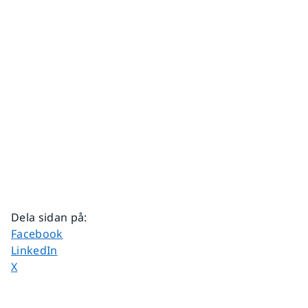
Dela sidan på
:
Dela sidan på
Facebook
Dela sidan på
LinkedIn
Dela sidan på
X