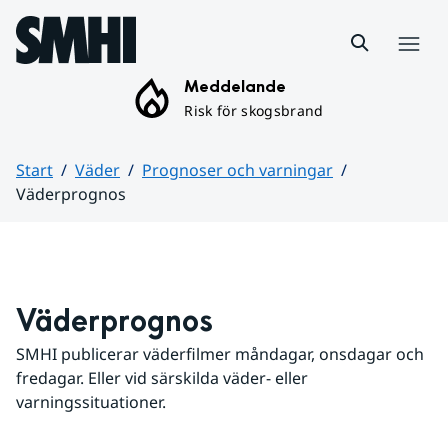
Hoppa till sidans innehåll
Meny
Meddelande
Risk för skogsbrand
Start
Väder
Prognoser och varningar
Väderprognos
Huvudinnehåll
Väderprognos
SMHI publicerar väderfilmer måndagar, onsdagar och 
fredagar. Eller vid särskilda väder- eller 
varningssituationer.