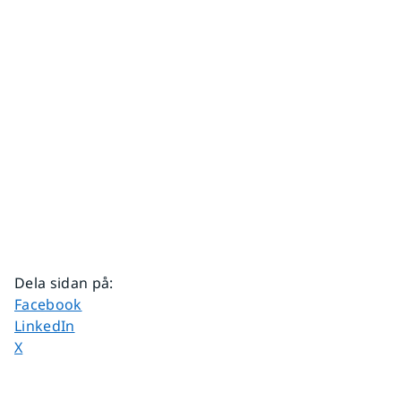
Dela sidan på
:
Dela sidan på
Facebook
Dela sidan på
LinkedIn
Dela sidan på
X