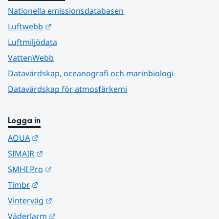
Nationella emissionsdatabasen
Länk till annan webbplats.
Luftwebb
Luftmiljödata
VattenWebb
Datavärdskap, oceanografi och marinbiologi
Datavärdskap för atmosfärkemi
Logga in
Länk till annan webbplats.
AQUA
Länk till annan webbplats.
SIMAIR
Länk till annan webbplats.
SMHI Pro
Länk till annan webbplats.
Timbr
Länk till annan webbplats.
Vinterväg
Länk till annan webbplats.
Väderlarm