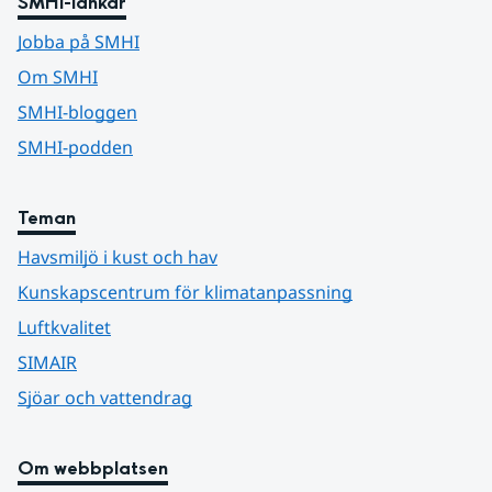
SMHI-länkar
Jobba på SMHI
Om SMHI
SMHI-bloggen
SMHI-podden
Teman
Havsmiljö i kust och hav
Kunskapscentrum för klimatanpassning
Luftkvalitet
SIMAIR
Sjöar och vattendrag
Om webbplatsen