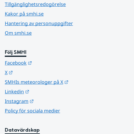
Tillgänglighetsredogörelse
Kakor på smhi.se
Hantering av personuppgifter
Om smhi.se
Följ SMHI
Länk till annan webbplats.
Facebook
Länk till annan webbplats.
X
Länk till annan webbplats.
SMHIs meteorologer på X
Länk till annan webbplats.
Linkedin
Länk till annan webbplats.
Instagram
Policy för sociala medier
Datavärdskap