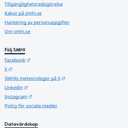
Tillgänglighetsredogörelse
Kakor på smhi.se
Hantering av personuppgifter
Om smhi.se
Följ SMHI
Länk till annan webbplats.
Facebook
Länk till annan webbplats.
X
Länk till annan webbplats.
SMHIs meteorologer på X
Länk till annan webbplats.
Linkedin
Länk till annan webbplats.
Instagram
Policy för sociala medier
Datavärdskap