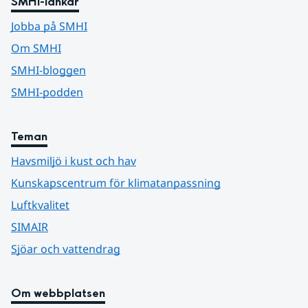
SMHI-länkar
Jobba på SMHI
Om SMHI
SMHI-bloggen
SMHI-podden
Teman
Havsmiljö i kust och hav
Kunskapscentrum för klimatanpassning
Luftkvalitet
SIMAIR
Sjöar och vattendrag
Om webbplatsen