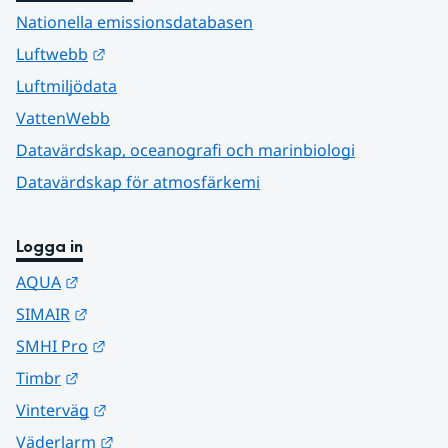
Nationella emissionsdatabasen
Länk till annan webbplats.
Luftwebb
Luftmiljödata
VattenWebb
Datavärdskap, oceanografi och marinbiologi
Datavärdskap för atmosfärkemi
Logga in
Länk till annan webbplats.
AQUA
Länk till annan webbplats.
SIMAIR
Länk till annan webbplats.
SMHI Pro
Länk till annan webbplats.
Timbr
Länk till annan webbplats.
Vinterväg
Länk till annan webbplats.
Väderlarm