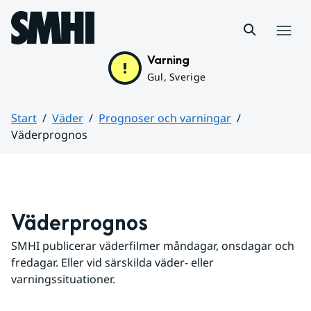
Hoppa till sidans innehåll
Meny
Varning
Gul, Sverige
Start
Väder
Prognoser och varningar
Väderprognos
Huvudinnehåll
Väderprognos
SMHI publicerar väderfilmer måndagar, onsdagar och 
fredagar. Eller vid särskilda väder- eller 
varningssituationer.