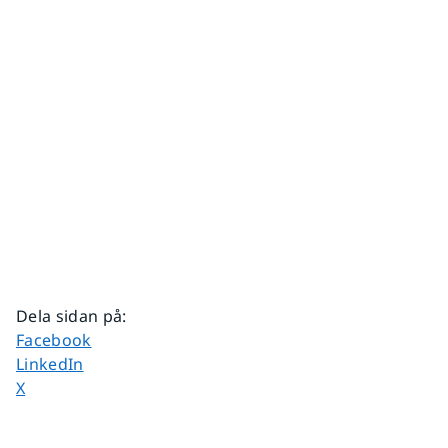
Dela sidan på
:
Dela sidan på
Facebook
Dela sidan på
LinkedIn
Dela sidan på
X