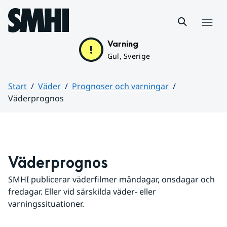
Hoppa till sidans innehåll
Meny
Varning
Gul, Sverige
Start
Väder
Prognoser och varningar
Väderprognos
Huvudinnehåll
Väderprognos
SMHI publicerar väderfilmer måndagar, onsdagar och 
fredagar. Eller vid särskilda väder- eller 
varningssituationer.