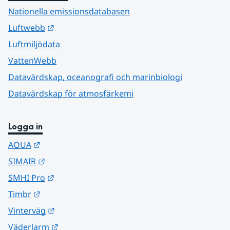
Nationella emissionsdatabasen
Länk till annan webbplats.
Luftwebb
Luftmiljödata
VattenWebb
Datavärdskap, oceanografi och marinbiologi
Datavärdskap för atmosfärkemi
Logga in
Länk till annan webbplats.
AQUA
Länk till annan webbplats.
SIMAIR
Länk till annan webbplats.
SMHI Pro
Länk till annan webbplats.
Timbr
Länk till annan webbplats.
Vinterväg
Länk till annan webbplats.
Väderlarm