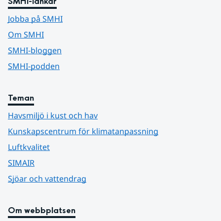
SMHI-länkar
Jobba på SMHI
Om SMHI
SMHI-bloggen
SMHI-podden
Teman
Havsmiljö i kust och hav
Kunskapscentrum för klimatanpassning
Luftkvalitet
SIMAIR
Sjöar och vattendrag
Om webbplatsen