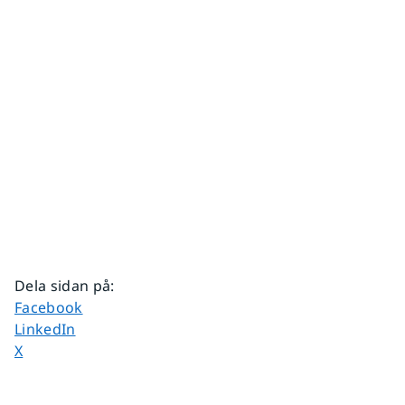
Dela sidan på
:
Dela sidan på
Facebook
Dela sidan på
LinkedIn
Dela sidan på
X