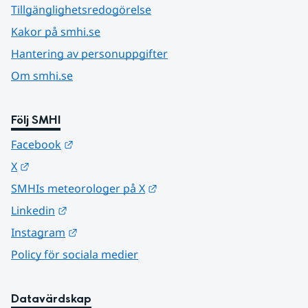
Tillgänglighetsredogörelse
Kakor på smhi.se
Hantering av personuppgifter
Om smhi.se
Följ SMHI
Länk till annan webbplats.
Facebook
Länk till annan webbplats.
X
Länk till annan webbplats.
SMHIs meteorologer på X
Länk till annan webbplats.
Linkedin
Länk till annan webbplats.
Instagram
Policy för sociala medier
Datavärdskap