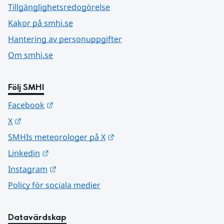
Tillgänglighetsredogörelse
Kakor på smhi.se
Hantering av personuppgifter
Om smhi.se
Följ SMHI
Länk till annan webbplats.
Facebook
Länk till annan webbplats.
X
Länk till annan webbplats.
SMHIs meteorologer på X
Länk till annan webbplats.
Linkedin
Länk till annan webbplats.
Instagram
Policy för sociala medier
Datavärdskap