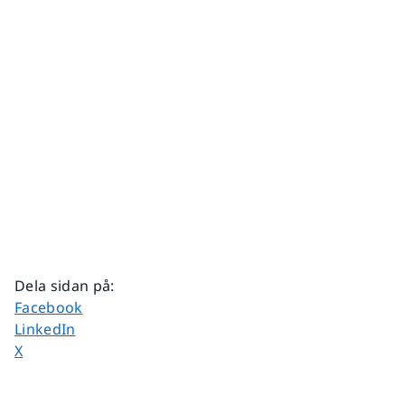
Dela sidan på
:
Dela sidan på
Facebook
Dela sidan på
LinkedIn
Dela sidan på
X