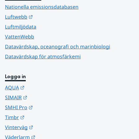
Nationella emissionsdatabasen
Länk till annan webbplats.
Luftwebb
Luftmiljödata
VattenWebb
Datavärdskap, oceanografi och marinbiologi
Datavärdskap för atmosfärkemi
Logga in
Länk till annan webbplats.
AQUA
Länk till annan webbplats.
SIMAIR
Länk till annan webbplats.
SMHI Pro
Länk till annan webbplats.
Timbr
Länk till annan webbplats.
Vinterväg
Länk till annan webbplats.
Väderlarm