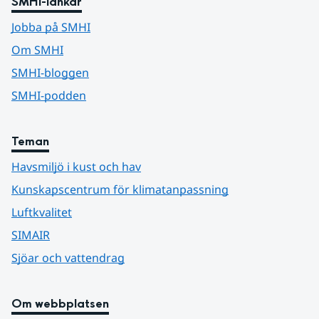
SMHI-länkar
Jobba på SMHI
Om SMHI
SMHI-bloggen
SMHI-podden
Teman
Havsmiljö i kust och hav
Kunskapscentrum för klimatanpassning
Luftkvalitet
SIMAIR
Sjöar och vattendrag
Om webbplatsen