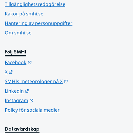
Tillgänglighetsredogörelse
Kakor på smhi.se
Hantering av personuppgifter
Om smhi.se
Följ SMHI
Länk till annan webbplats.
Facebook
Länk till annan webbplats.
X
Länk till annan webbplats.
SMHIs meteorologer på X
Länk till annan webbplats.
Linkedin
Länk till annan webbplats.
Instagram
Policy för sociala medier
Datavärdskap