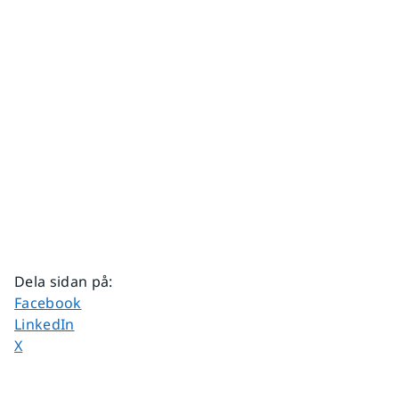
Dela sidan på
:
Dela sidan på
Facebook
Dela sidan på
LinkedIn
Dela sidan på
X