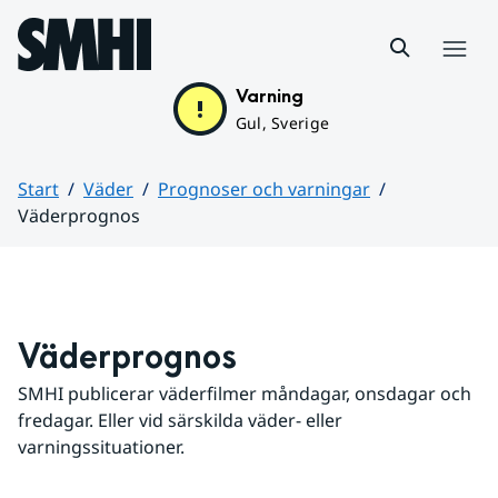
Hoppa till sidans innehåll
Meny
Varning
Gul, Sverige
Start
Väder
Prognoser och varningar
Väderprognos
Huvudinnehåll
Väderprognos
SMHI publicerar väderfilmer måndagar, onsdagar och 
fredagar. Eller vid särskilda väder- eller 
varningssituationer.