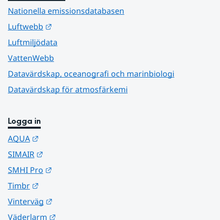
Nationella emissionsdatabasen
Länk till annan webbplats.
Luftwebb
Luftmiljödata
VattenWebb
Datavärdskap, oceanografi och marinbiologi
Datavärdskap för atmosfärkemi
Logga in
Länk till annan webbplats.
AQUA
Länk till annan webbplats.
SIMAIR
Länk till annan webbplats.
SMHI Pro
Länk till annan webbplats.
Timbr
Länk till annan webbplats.
Vinterväg
Länk till annan webbplats.
Väderlarm