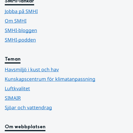
SMHI-länkar
Jobba på SMHI
Om SMHI
SMHI-bloggen
SMHI-podden
Teman
Havsmiljö i kust och hav
Kunskapscentrum för klimatanpassning
Luftkvalitet
SIMAIR
Sjöar och vattendrag
Om webbplatsen