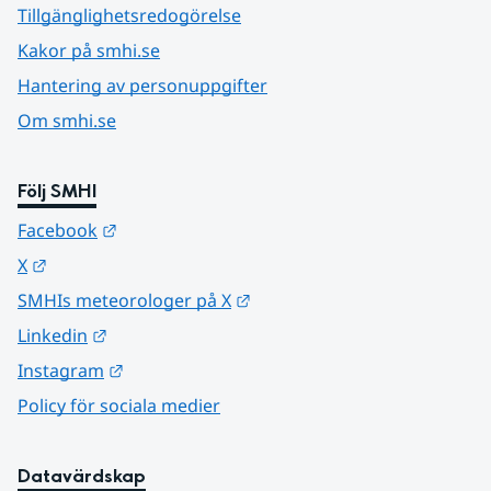
Tillgänglighetsredogörelse
Kakor på smhi.se
Hantering av personuppgifter
Om smhi.se
Följ SMHI
Länk till annan webbplats.
Facebook
Länk till annan webbplats.
X
Länk till annan webbplats.
SMHIs meteorologer på X
Länk till annan webbplats.
Linkedin
Länk till annan webbplats.
Instagram
Policy för sociala medier
Datavärdskap