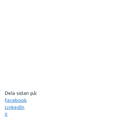
Dela sidan på
:
Dela sidan på
Facebook
Dela sidan på
LinkedIn
Dela sidan på
X