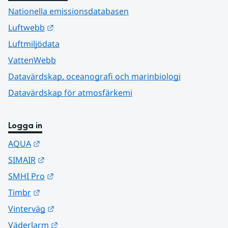
Nationella emissionsdatabasen
Länk till annan webbplats.
Luftwebb
Luftmiljödata
VattenWebb
Datavärdskap, oceanografi och marinbiologi
Datavärdskap för atmosfärkemi
Logga in
Länk till annan webbplats.
AQUA
Länk till annan webbplats.
SIMAIR
Länk till annan webbplats.
SMHI Pro
Länk till annan webbplats.
Timbr
Länk till annan webbplats.
Vinterväg
Länk till annan webbplats.
Väderlarm