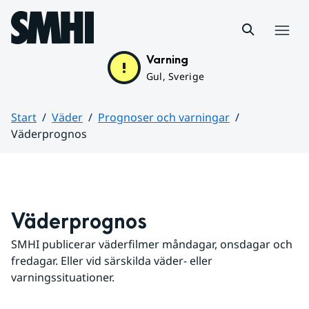
Hoppa till sidans innehåll
Meny
Varning
Gul, Sverige
Start
Väder
Prognoser och varningar
Väderprognos
Huvudinnehåll
Väderprognos
SMHI publicerar väderfilmer måndagar, onsdagar och 
fredagar. Eller vid särskilda väder- eller 
varningssituationer.