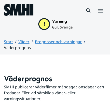
Hoppa till sidans innehåll
Meny
Varning
Gul, Sverige
Start
Väder
Prognoser och varningar
Väderprognos
Huvudinnehåll
Väderprognos
SMHI publicerar väderfilmer måndagar, onsdagar och 
fredagar. Eller vid särskilda väder- eller 
varningssituationer.