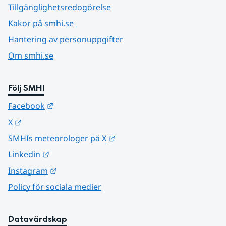
Tillgänglighetsredogörelse
Kakor på smhi.se
Hantering av personuppgifter
Om smhi.se
Följ SMHI
Länk till annan webbplats.
Facebook
Länk till annan webbplats.
X
Länk till annan webbplats.
SMHIs meteorologer på X
Länk till annan webbplats.
Linkedin
Länk till annan webbplats.
Instagram
Policy för sociala medier
Datavärdskap