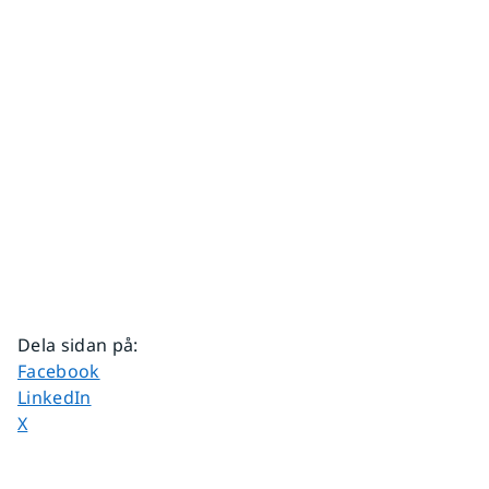
Dela sidan på
:
Dela sidan på
Facebook
Dela sidan på
LinkedIn
Dela sidan på
X