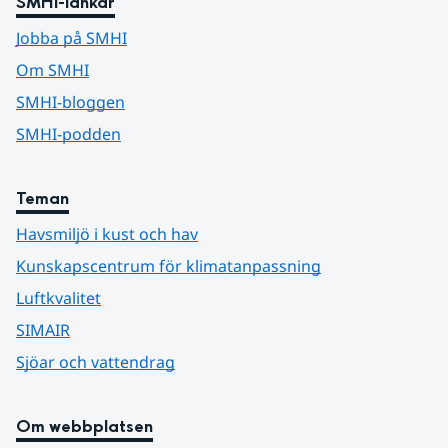
SMHI-länkar
Jobba på SMHI
Om SMHI
SMHI-bloggen
SMHI-podden
Teman
Havsmiljö i kust och hav
Kunskapscentrum för klimatanpassning
Luftkvalitet
SIMAIR
Sjöar och vattendrag
Om webbplatsen