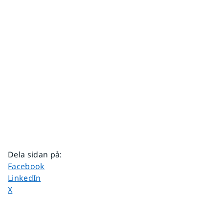
Dela sidan på
:
Dela sidan på
Facebook
Dela sidan på
LinkedIn
Dela sidan på
X