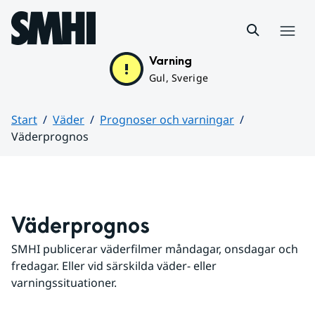
Hoppa till sidans innehåll
Meny
Varning
Gul, Sverige
Start
Väder
Prognoser och varningar
Väderprognos
Huvudinnehåll
Väderprognos
SMHI publicerar väderfilmer måndagar, onsdagar och 
fredagar. Eller vid särskilda väder- eller 
varningssituationer.