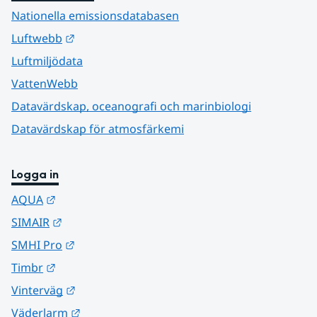
Nationella emissionsdatabasen
Länk till annan webbplats.
Luftwebb
Luftmiljödata
VattenWebb
Datavärdskap, oceanografi och marinbiologi
Datavärdskap för atmosfärkemi
Logga in
Länk till annan webbplats.
AQUA
Länk till annan webbplats.
SIMAIR
Länk till annan webbplats.
SMHI Pro
Länk till annan webbplats.
Timbr
Länk till annan webbplats.
Vinterväg
Länk till annan webbplats.
Väderlarm