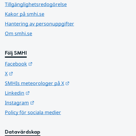
Tillgänglighetsredogörelse
Kakor på smhi.se
Hantering av personuppgifter
Om smhi.se
Följ SMHI
Länk till annan webbplats.
Facebook
Länk till annan webbplats.
X
Länk till annan webbplats.
SMHIs meteorologer på X
Länk till annan webbplats.
Linkedin
Länk till annan webbplats.
Instagram
Policy för sociala medier
Datavärdskap