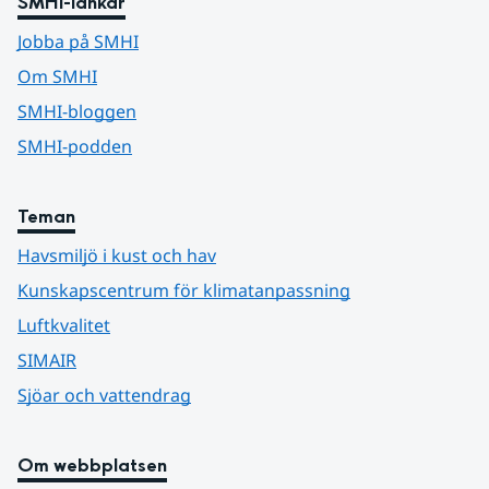
SMHI-länkar
Jobba på SMHI
Om SMHI
SMHI-bloggen
SMHI-podden
Teman
Havsmiljö i kust och hav
Kunskapscentrum för klimatanpassning
Luftkvalitet
SIMAIR
Sjöar och vattendrag
Om webbplatsen