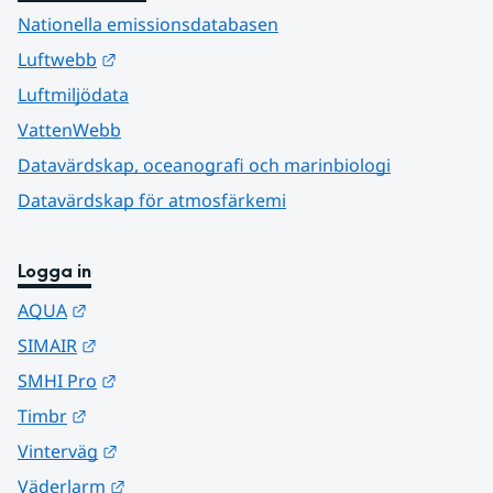
Nationella emissionsdatabasen
Länk till annan webbplats.
Luftwebb
Luftmiljödata
VattenWebb
Datavärdskap, oceanografi och marinbiologi
Datavärdskap för atmosfärkemi
Logga in
Länk till annan webbplats.
AQUA
Länk till annan webbplats.
SIMAIR
Länk till annan webbplats.
SMHI Pro
Länk till annan webbplats.
Timbr
Länk till annan webbplats.
Vinterväg
Länk till annan webbplats.
Väderlarm