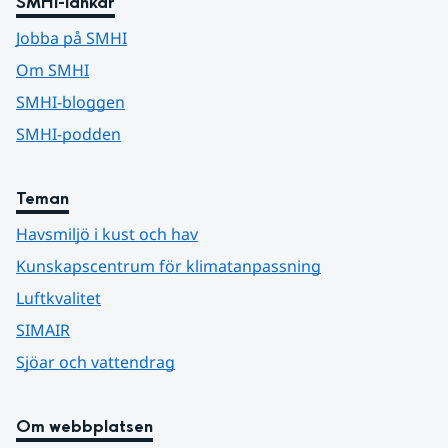
SMHI-länkar
Jobba på SMHI
Om SMHI
SMHI-bloggen
SMHI-podden
Teman
Havsmiljö i kust och hav
Kunskapscentrum för klimatanpassning
Luftkvalitet
SIMAIR
Sjöar och vattendrag
Om webbplatsen