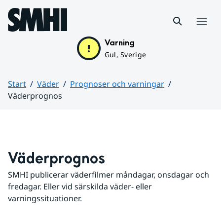
Hoppa till sidans innehåll
Meny
Varning
Gul, Sverige
Start
Väder
Prognoser och varningar
Väderprognos
Huvudinnehåll
Väderprognos
SMHI publicerar väderfilmer måndagar, onsdagar och 
fredagar. Eller vid särskilda väder- eller 
varningssituationer.