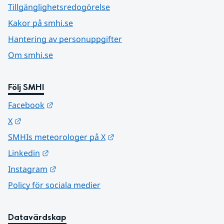
Tillgänglighetsredogörelse
Kakor på smhi.se
Hantering av personuppgifter
Om smhi.se
Följ SMHI
Länk till annan webbplats.
Facebook
Länk till annan webbplats.
X
Länk till annan webbplats.
SMHIs meteorologer på X
Länk till annan webbplats.
Linkedin
Länk till annan webbplats.
Instagram
Policy för sociala medier
Datavärdskap