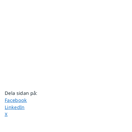
Dela sidan på
:
Dela sidan på
Facebook
Dela sidan på
LinkedIn
Dela sidan på
X