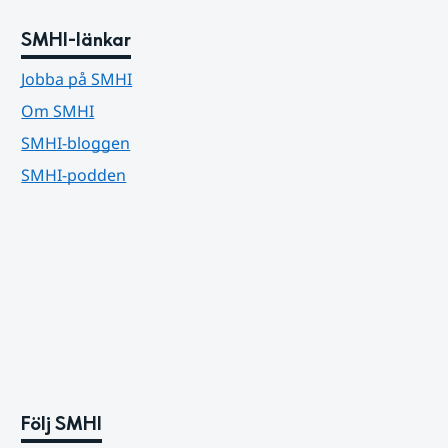
SMHI-länkar
Jobba på SMHI
Om SMHI
SMHI-bloggen
SMHI-podden
Följ SMHI