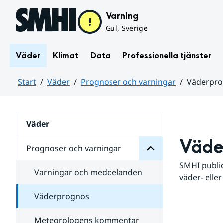
Hoppa till sidans innehåll
Varning
Gul, Sverige
Väder
Klimat
Data
Professionella tjänster
Start
Väder
Prognoser och varningar
Väderpr
varningar
och
Huvudinnehåll
Prognoser
för
Undersidor
Väder
Väde
Prognoser och varningar
SMHI public
Varningar och meddelanden
väder- eller
Väderprognos
Meteorologens kommentar