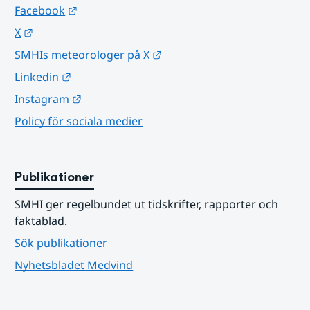
Länk till annan webbplats.
Facebook
Länk till annan webbplats.
X
Länk till annan webbplats.
SMHIs meteorologer på X
Länk till annan webbplats.
Linkedin
Länk till annan webbplats.
Instagram
Policy för sociala medier
Publikationer
SMHI ger regelbundet ut tidskrifter, rapporter och 
faktablad.
Sök publikationer
Nyhetsbladet Medvind