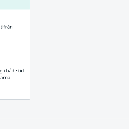
tifrån 
i både tid 
rarna.