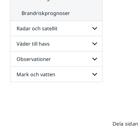
Brandriskprognoser
Radar och satellit
Väder till havs
Undersidor
för
Radar
Observationer
Undersidor
och
för
satellit
Väder
Mark och vatten
Undersidor
till
för
havs
Observationer
Undersidor
för
Mark
och
vatten
Dela sidan