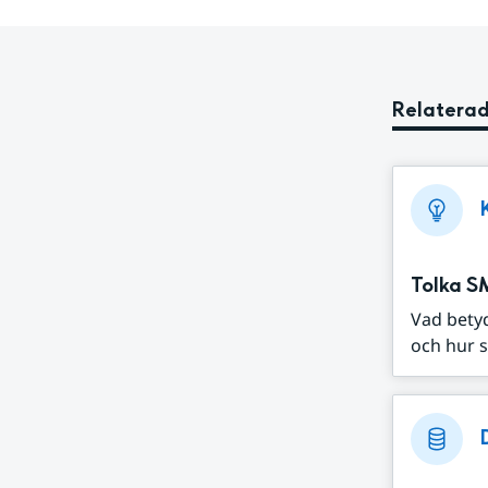
Relaterad
Tolka S
Vad bety
och hur s