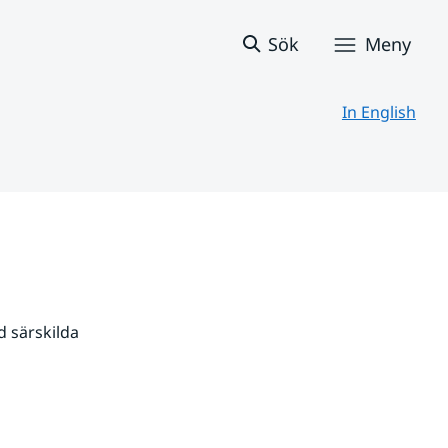
Sök
Meny
In English
 särskilda 