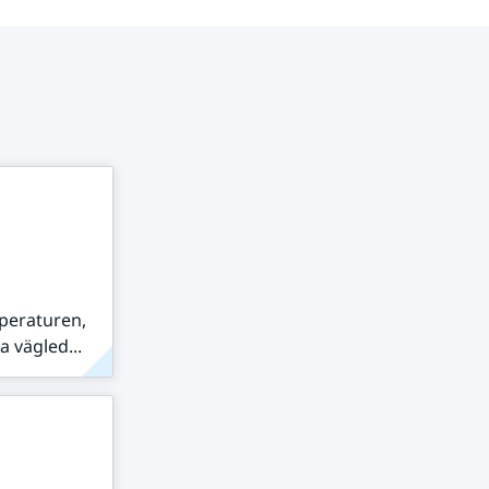
peraturen,
 vägled...