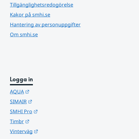
Tillgänglighetsredogörelse
Kakor på smhi.se
Hantering av personuppgifter
Om smhi.se
Logga in
Länk till annan webbplats.
AQUA
Länk till annan webbplats.
SIMAIR
Länk till annan webbplats.
SMHI Pro
Länk till annan webbplats.
Timbr
Länk till annan webbplats.
Vinterväg