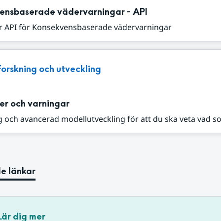
ensbaserade vädervarningar - API
r API för Konsekvensbaserade vädervarningar
Forskning och utveckling
er och varningar
 och avancerad modellutveckling för att du ska veta vad s
e länkar
Lär dig mer