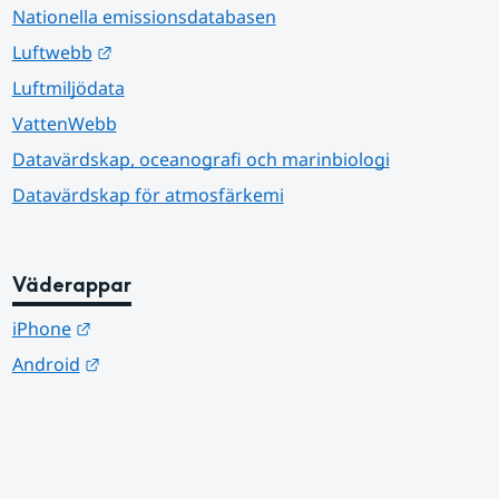
Nationella emissionsdatabasen
Länk till annan webbplats.
Luftwebb
Luftmiljödata
VattenWebb
Datavärdskap, oceanografi och marinbiologi
Datavärdskap för atmosfärkemi
Väderappar
Länk till annan webbplats.
iPhone
Länk till annan webbplats.
Android