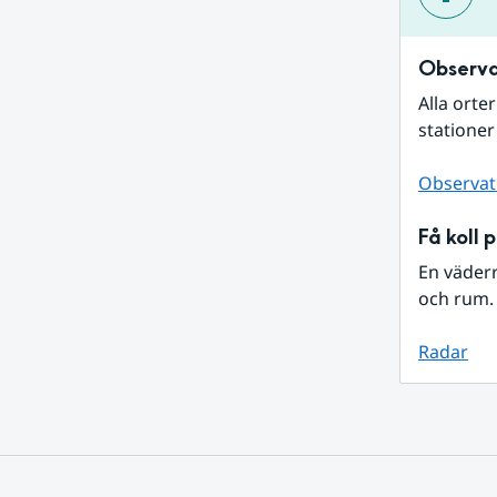
Observa
Alla orte
stationer
Observat
Få koll 
En väder
och rum. 
Radar