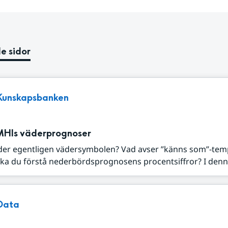
e sidor
Kunskapsbanken
MHIs väderprognoser
der egentligen vädersymbolen? Vad avser ”känns som”-tem
ka du förstå nederbördsprognosens procentsiffror? I denna
Data