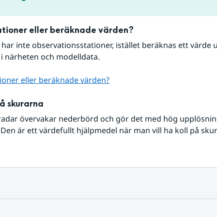
tioner eller beräknade värden?
r har inte observationsstationer, istället beräknas ett värde u
 i närheten och modelldata.
ioner eller beräknade värden?
på skurarna
radar övervakar nederbörd och gör det med hög upplösning 
Den är ett värdefullt hjälpmedel när man vill ha koll på sku