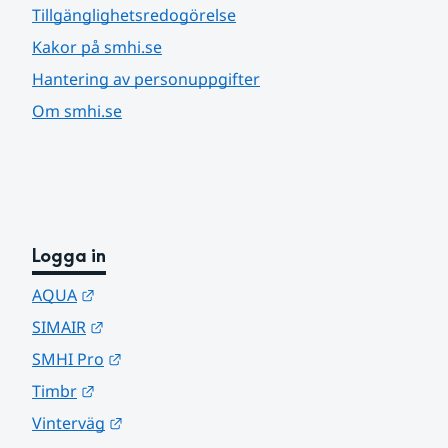
Tillgänglighetsredogörelse
Kakor på smhi.se
Hantering av personuppgifter
Om smhi.se
Logga in
Länk till annan webbplats.
AQUA
Länk till annan webbplats.
SIMAIR
Länk till annan webbplats.
SMHI Pro
Länk till annan webbplats.
Timbr
Länk till annan webbplats.
Vinterväg