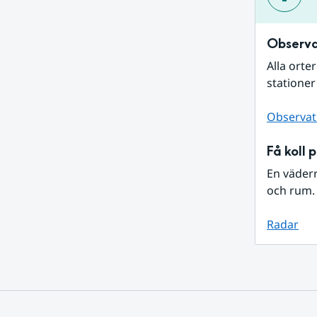
Observa
Alla orte
stationer
Observat
Få koll 
En väder
och rum. 
Radar