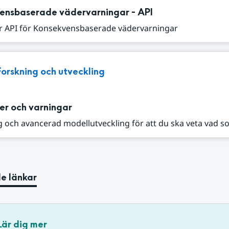
ensbaserade vädervarningar - API
r API för Konsekvensbaserade vädervarningar
Forskning och utveckling
er och varningar
 och avancerad modellutveckling för att du ska veta vad s
e länkar
Lär dig mer