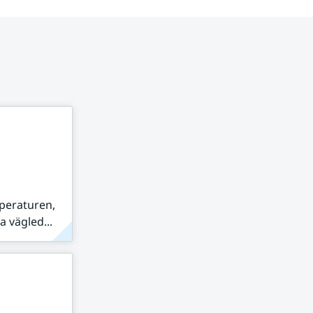
peraturen,
 vägled...