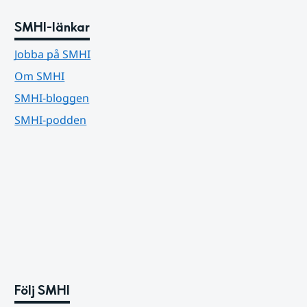
SMHI-länkar
Jobba på SMHI
Om SMHI
SMHI-bloggen
SMHI-podden
Följ SMHI