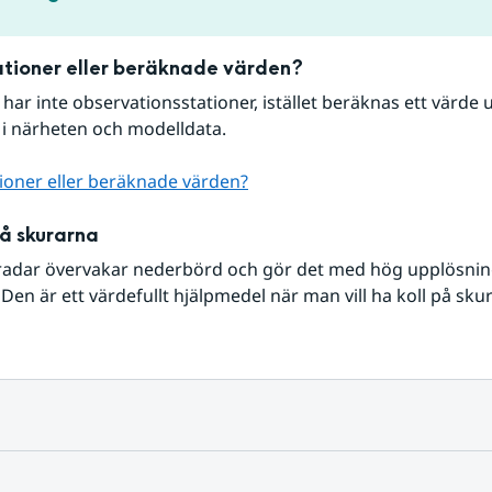
tioner eller beräknade värden?
r har inte observationsstationer, istället beräknas ett värde u
 i närheten och modelldata.
ioner eller beräknade värden?
på skurarna
radar övervakar nederbörd och gör det med hög upplösning 
Den är ett värdefullt hjälpmedel när man vill ha koll på sku