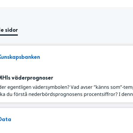
e sidor
Kunskapsbanken
MHIs väderprognoser
der egentligen vädersymbolen? Vad avser ”känns som”-tem
ka du förstå nederbördsprognosens procentsiffror? I denna
Data