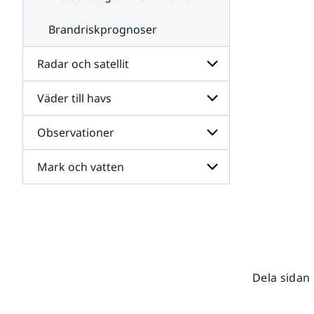
Brandriskprognoser
Radar och satellit
Väder till havs
Undersidor
för
Radar
Observationer
Undersidor
och
för
satellit
Väder
Mark och vatten
Undersidor
till
för
havs
Observationer
Undersidor
för
Mark
och
vatten
Dela sidan