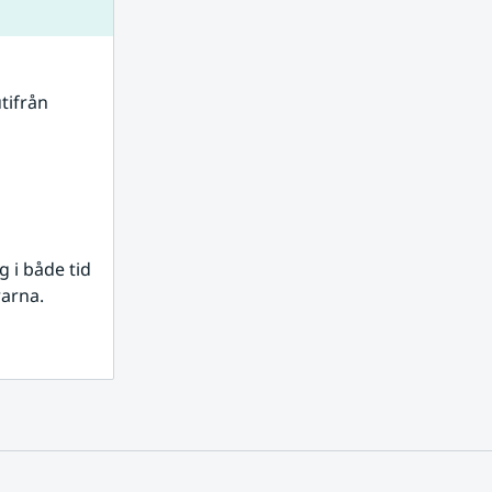
tifrån 
i både tid 
rarna.