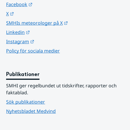
Länk till annan webbplats.
Facebook
Länk till annan webbplats.
X
Länk till annan webbplats.
SMHIs meteorologer på X
Länk till annan webbplats.
Linkedin
Länk till annan webbplats.
Instagram
Policy för sociala medier
Publikationer
SMHI ger regelbundet ut tidskrifter, rapporter och 
faktablad.
Sök publikationer
Nyhetsbladet Medvind