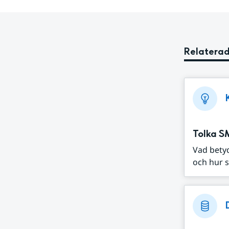
Relaterad
Tolka S
Vad bety
och hur s