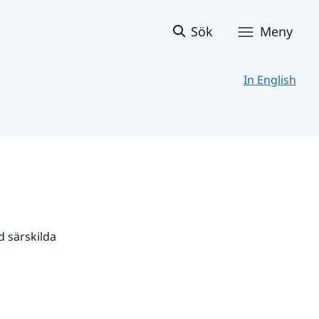
Sök
Meny
In English
 särskilda 