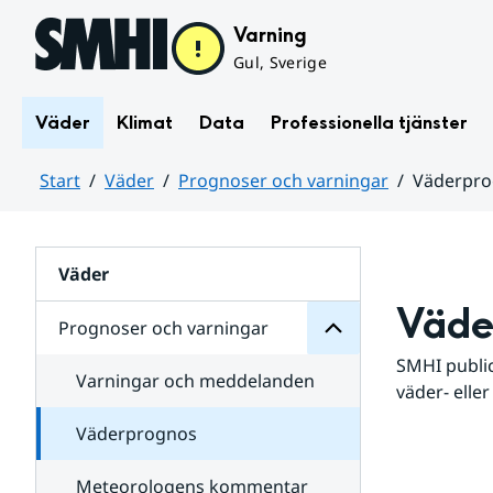
Hoppa till sidans innehåll
Varning
Gul, Sverige
Väder
Klimat
Data
Professionella tjänster
Start
Väder
Prognoser och varningar
Väderpr
varningar
och
Huvudinnehåll
Prognoser
för
Undersidor
Väder
Väde
Prognoser och varningar
SMHI public
Varningar och meddelanden
väder- eller
Väderprognos
Meteorologens kommentar