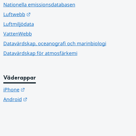
Nationella emissionsdatabasen
Länk till annan webbplats.
Luftwebb
Luftmiljödata
VattenWebb
Datavärdskap, oceanografi och marinbiologi
Datavärdskap för atmosfärkemi
Väderappar
Länk till annan webbplats.
iPhone
Länk till annan webbplats.
Android