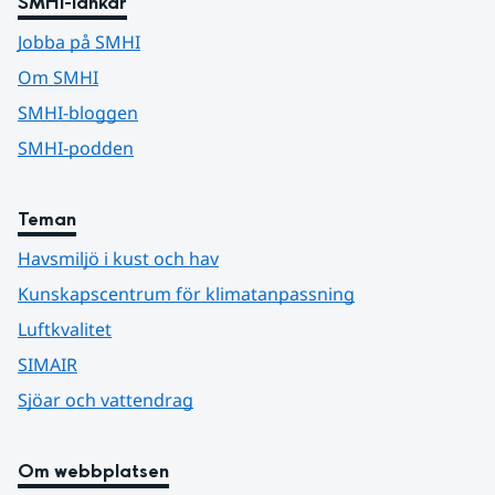
SMHI-länkar
Jobba på SMHI
Om SMHI
SMHI-bloggen
SMHI-podden
Teman
Havsmiljö i kust och hav
Kunskapscentrum för klimatanpassning
Luftkvalitet
SIMAIR
Sjöar och vattendrag
Om webbplatsen