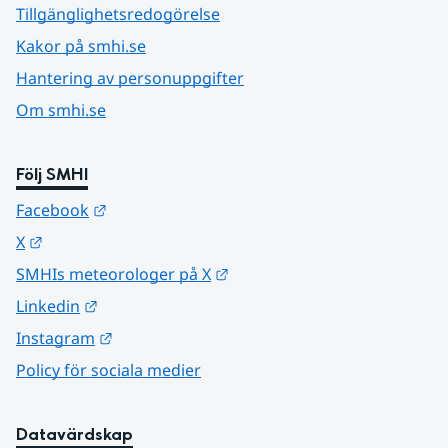
Tillgänglighetsredogörelse
Kakor på smhi.se
Hantering av personuppgifter
Om smhi.se
Följ SMHI
Länk till annan webbplats.
Facebook
Länk till annan webbplats.
X
Länk till annan webbplats.
SMHIs meteorologer på X
Länk till annan webbplats.
Linkedin
Länk till annan webbplats.
Instagram
Policy för sociala medier
Datavärdskap