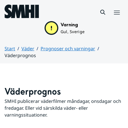
Hoppa till sidans innehåll
Meny
Varning
Gul, Sverige
Start
Väder
Prognoser och varningar
Väderprognos
Huvudinnehåll
Väderprognos
SMHI publicerar väderfilmer måndagar, onsdagar och 
fredagar. Eller vid särskilda väder- eller 
varningssituationer.