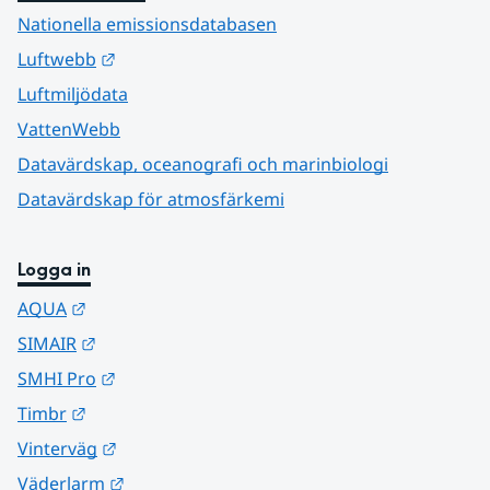
Nationella emissionsdatabasen
Länk till annan webbplats.
Luftwebb
Luftmiljödata
VattenWebb
Datavärdskap, oceanografi och marinbiologi
Datavärdskap för atmosfärkemi
Logga in
Länk till annan webbplats.
AQUA
Länk till annan webbplats.
SIMAIR
Länk till annan webbplats.
SMHI Pro
Länk till annan webbplats.
Timbr
Länk till annan webbplats.
Vinterväg
Länk till annan webbplats.
Väderlarm