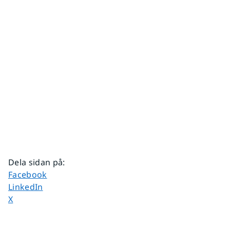
Dela sidan på
:
Dela sidan på
Facebook
Dela sidan på
LinkedIn
Dela sidan på
X