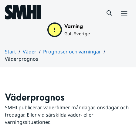
Hoppa till sidans innehåll
Meny
Varning
Gul, Sverige
Start
Väder
Prognoser och varningar
Väderprognos
Huvudinnehåll
Väderprognos
SMHI publicerar väderfilmer måndagar, onsdagar och 
fredagar. Eller vid särskilda väder- eller 
varningssituationer.