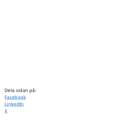
Dela sidan på
:
Dela sidan på
Facebook
Dela sidan på
LinkedIn
Dela sidan på
X