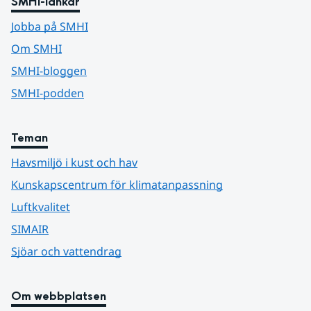
SMHI-länkar
Jobba på SMHI
Om SMHI
SMHI-bloggen
SMHI-podden
Teman
Havsmiljö i kust och hav
Kunskapscentrum för klimatanpassning
Luftkvalitet
SIMAIR
Sjöar och vattendrag
Om webbplatsen