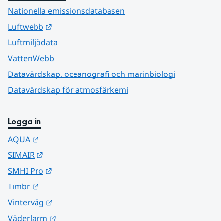
Nationella emissionsdatabasen
Länk till annan webbplats.
Luftwebb
Luftmiljödata
VattenWebb
Datavärdskap, oceanografi och marinbiologi
Datavärdskap för atmosfärkemi
Logga in
Länk till annan webbplats.
AQUA
Länk till annan webbplats.
SIMAIR
Länk till annan webbplats.
SMHI Pro
Länk till annan webbplats.
Timbr
Länk till annan webbplats.
Vinterväg
Länk till annan webbplats.
Väderlarm