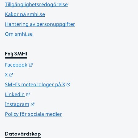
Tillgänglighetsredogörelse
Kakor på smhi.se
Hantering av personuppgifter
Om smhi.se
Följ SMHI
Länk till annan webbplats.
Facebook
Länk till annan webbplats.
X
Länk till annan webbplats.
SMHIs meteorologer på X
Länk till annan webbplats.
Linkedin
Länk till annan webbplats.
Instagram
Policy för sociala medier
Datavärdskap