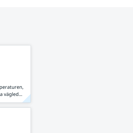
peraturen,
 vägled...