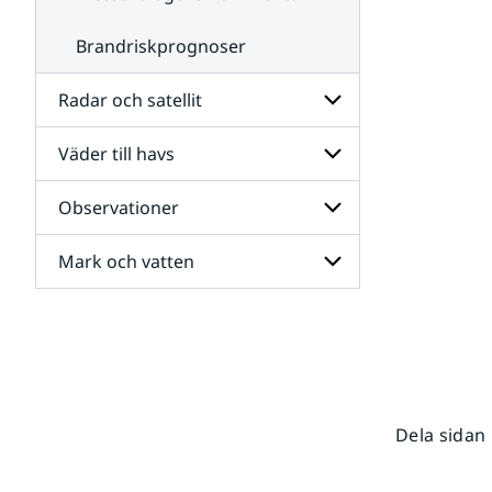
Brandriskprognoser
Radar och satellit
Väder till havs
Undersidor
för
Radar
Observationer
Undersidor
och
för
satellit
Väder
Mark och vatten
Undersidor
till
för
havs
Observationer
Undersidor
för
Mark
och
vatten
Dela sidan