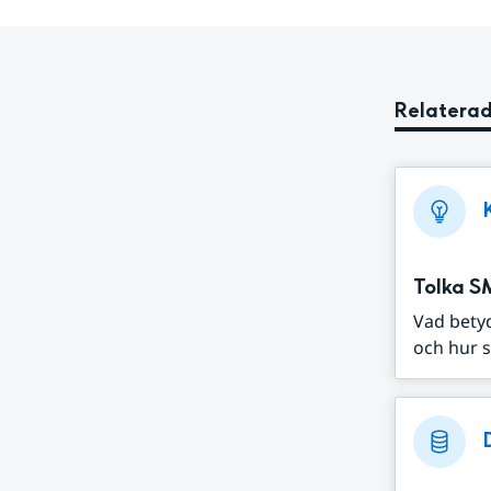
Relaterad
Tolka S
Vad bety
och hur s