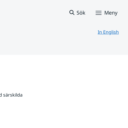
Sök
Meny
In English
 särskilda 