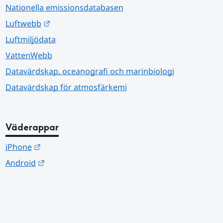
Nationella emissionsdatabasen
Länk till annan webbplats.
Luftwebb
Luftmiljödata
VattenWebb
Datavärdskap, oceanografi och marinbiologi
Datavärdskap för atmosfärkemi
Väderappar
Länk till annan webbplats.
iPhone
Länk till annan webbplats.
Android