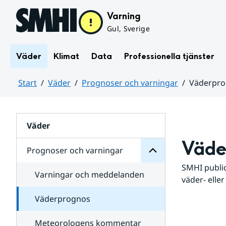
Hoppa till sidans innehåll
Varning
Gul, Sverige
Väder
Klimat
Data
Professionella tjänster
Start
Väder
Prognoser och varningar
Väderpr
varningar
och
Huvudinnehåll
Prognoser
för
Undersidor
Väder
Väde
Prognoser och varningar
SMHI public
Varningar och meddelanden
väder- eller
Väderprognos
Meteorologens kommentar