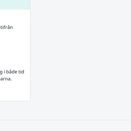
tifrån 
i både tid 
rarna.