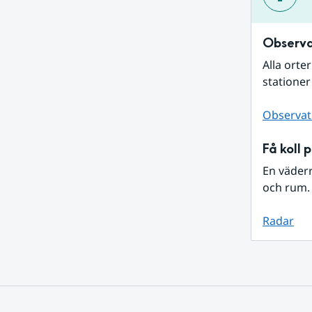
Observa
Alla orte
stationer
Observat
Få koll 
En väder
och rum. 
Radar