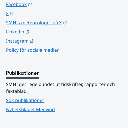
Länk till annan webbplats.
Facebook
Länk till annan webbplats.
X
Länk till annan webbplats.
SMHIs meteorologer på X
Länk till annan webbplats.
Linkedin
Länk till annan webbplats.
Instagram
Policy för sociala medier
Publikationer
SMHI ger regelbundet ut tidskrifter, rapporter och 
faktablad.
Sök publikationer
Nyhetsbladet Medvind