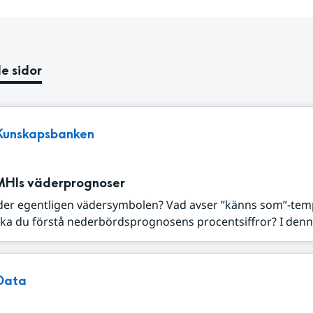
e sidor
Kunskapsbanken
MHIs väderprognoser
der egentligen vädersymbolen? Vad avser ”känns som”-tem
ka du förstå nederbördsprognosens procentsiffror? I denna
Data