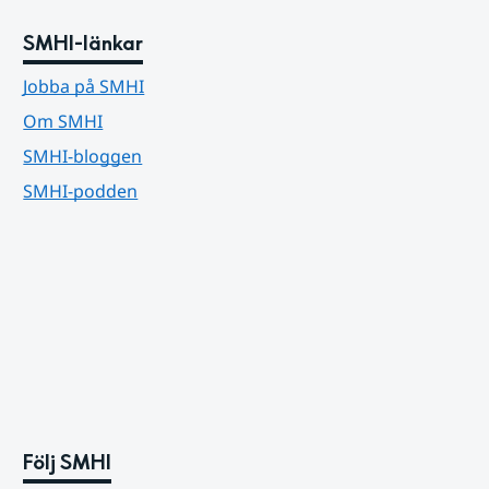
SMHI-länkar
Jobba på SMHI
Om SMHI
SMHI-bloggen
SMHI-podden
Följ SMHI