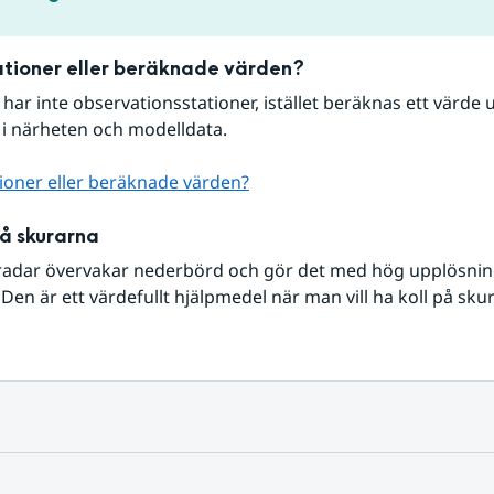
tioner eller beräknade värden?
r har inte observationsstationer, istället beräknas ett värde u
 i närheten och modelldata.
ioner eller beräknade värden?
på skurarna
radar övervakar nederbörd och gör det med hög upplösning 
Den är ett värdefullt hjälpmedel när man vill ha koll på sku