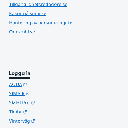
Tillgänglighetsredogörelse
Kakor på smhi.se
Hantering av personuppgifter
Om smhi.se
Logga in
Länk till annan webbplats.
AQUA
Länk till annan webbplats.
SIMAIR
Länk till annan webbplats.
SMHI Pro
Länk till annan webbplats.
Timbr
Länk till annan webbplats.
Vinterväg