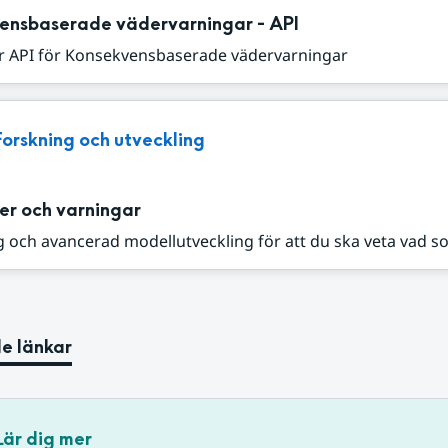
ensbaserade vädervarningar - API
r API för Konsekvensbaserade vädervarningar
Forskning och utveckling
er och varningar
 och avancerad modellutveckling för att du ska veta vad s
e länkar
Lär dig mer