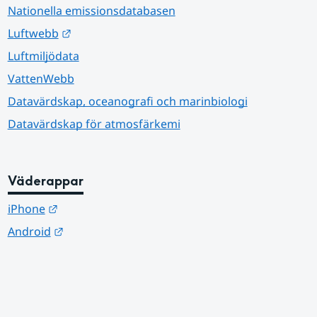
Nationella emissionsdatabasen
Länk till annan webbplats.
Luftwebb
Luftmiljödata
VattenWebb
Datavärdskap, oceanografi och marinbiologi
Datavärdskap för atmosfärkemi
Väderappar
Länk till annan webbplats.
iPhone
Länk till annan webbplats.
Android