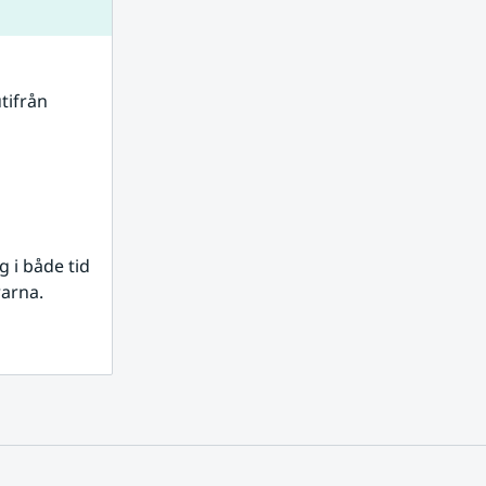
tifrån 
i både tid 
rarna.