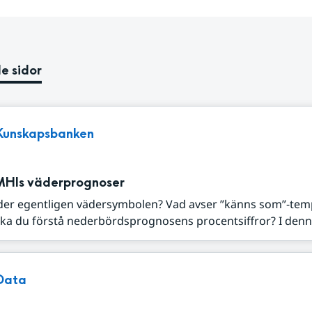
e sidor
Kunskapsbanken
MHIs väderprognoser
der egentligen vädersymbolen? Vad avser ”känns som”-tem
ka du förstå nederbördsprognosens procentsiffror? I denna
Data