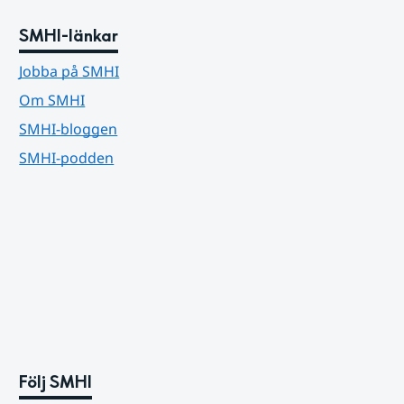
SMHI-länkar
Jobba på SMHI
Om SMHI
SMHI-bloggen
SMHI-podden
Följ SMHI