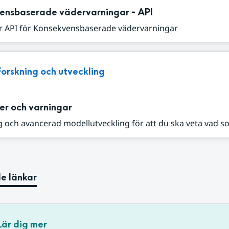
ensbaserade vädervarningar - API
r API för Konsekvensbaserade vädervarningar
Forskning och utveckling
er och varningar
 och avancerad modellutveckling för att du ska veta vad s
e länkar
Lär dig mer