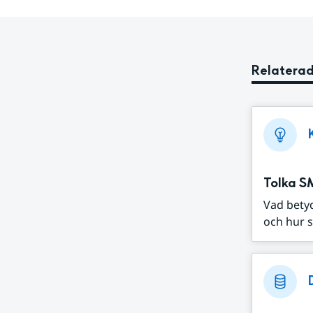
Relaterad
Tolka S
Vad bety
och hur s