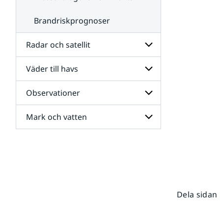
Brandriskprognoser
Radar och satellit
Väder till havs
Undersidor
för
Radar
Observationer
Undersidor
och
för
satellit
Väder
Mark och vatten
Undersidor
till
för
havs
Observationer
Undersidor
för
Mark
och
vatten
Dela sidan