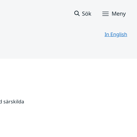
Sök
Meny
In English
 särskilda 