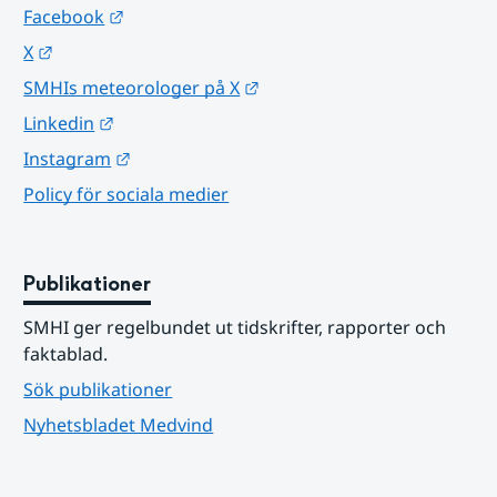
Länk till annan webbplats.
Facebook
Länk till annan webbplats.
X
Länk till annan webbplats.
SMHIs meteorologer på X
Länk till annan webbplats.
Linkedin
Länk till annan webbplats.
Instagram
Policy för sociala medier
Publikationer
SMHI ger regelbundet ut tidskrifter, rapporter och 
faktablad.
Sök publikationer
Nyhetsbladet Medvind