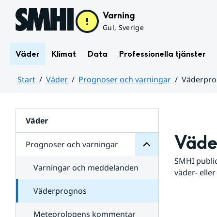
Hoppa till sidans innehåll
Varning
Gul, Sverige
Väder
Klimat
Data
Professionella tjänster
Start
Väder
Prognoser och varningar
Väderpr
varningar
och
Huvudinnehåll
Prognoser
för
Undersidor
Väder
Väde
Prognoser och varningar
SMHI public
Varningar och meddelanden
väder- eller
Väderprognos
Meteorologens kommentar