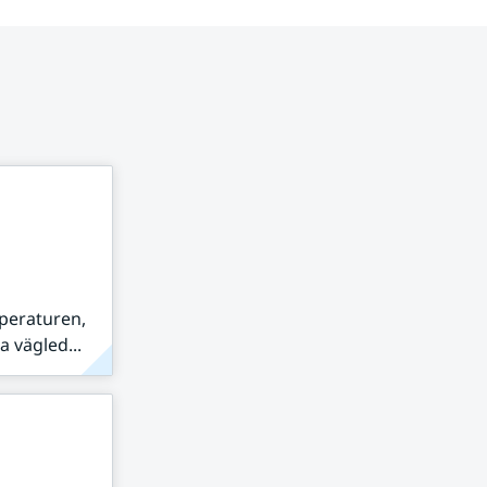
peraturen,
 vägled...