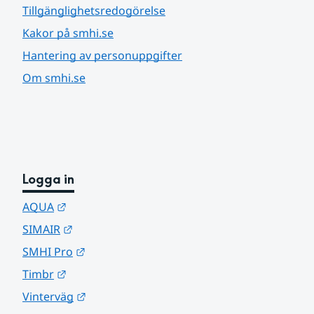
Tillgänglighetsredogörelse
Kakor på smhi.se
Hantering av personuppgifter
Om smhi.se
Logga in
Länk till annan webbplats.
AQUA
Länk till annan webbplats.
SIMAIR
Länk till annan webbplats.
SMHI Pro
Länk till annan webbplats.
Timbr
Länk till annan webbplats.
Vinterväg