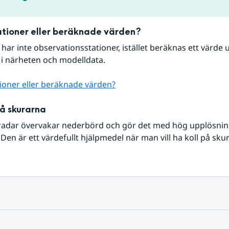
tioner eller beräknade värden?
r har inte observationsstationer, istället beräknas ett värde u
 i närheten och modelldata.
ioner eller beräknade värden?
på skurarna
radar övervakar nederbörd och gör det med hög upplösning 
Den är ett värdefullt hjälpmedel när man vill ha koll på sku