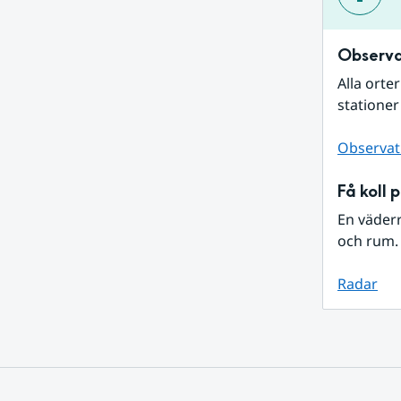
Observa
Alla orte
stationer
Observat
Få koll 
En väder
och rum. 
Radar