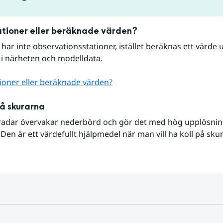
tioner eller beräknade värden?
r har inte observationsstationer, istället beräknas ett värde u
 i närheten och modelldata.
ioner eller beräknade värden?
på skurarna
radar övervakar nederbörd och gör det med hög upplösning 
Den är ett värdefullt hjälpmedel när man vill ha koll på sku