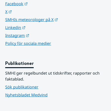
Länk till annan webbplats.
Facebook
Länk till annan webbplats.
X
Länk till annan webbplats.
SMHIs meteorologer på X
Länk till annan webbplats.
Linkedin
Länk till annan webbplats.
Instagram
Policy för sociala medier
Publikationer
SMHI ger regelbundet ut tidskrifter, rapporter och 
faktablad.
Sök publikationer
Nyhetsbladet Medvind