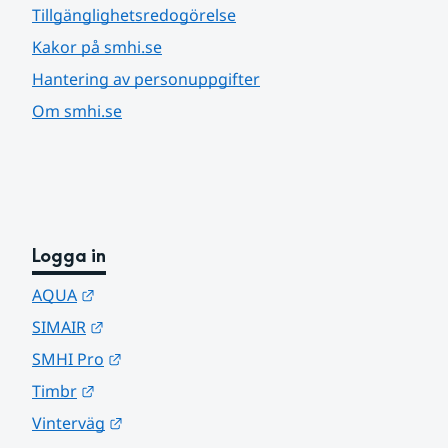
Tillgänglighetsredogörelse
Kakor på smhi.se
Hantering av personuppgifter
Om smhi.se
Logga in
Länk till annan webbplats.
AQUA
Länk till annan webbplats.
SIMAIR
Länk till annan webbplats.
SMHI Pro
Länk till annan webbplats.
Timbr
Länk till annan webbplats.
Vinterväg