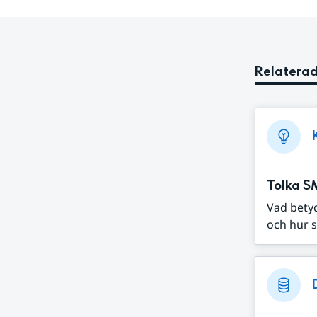
Relaterad
Tolka S
Vad bety
och hur s