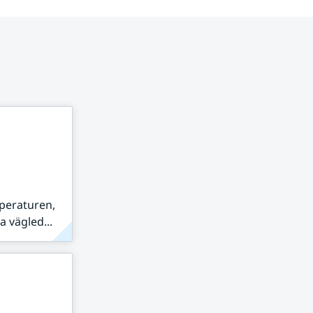
peraturen,
 vägled...