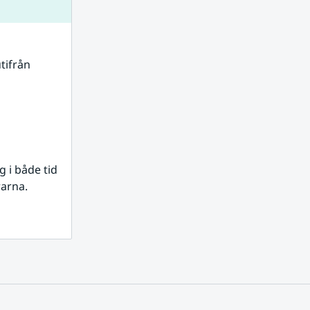
tifrån 
i både tid 
rarna.