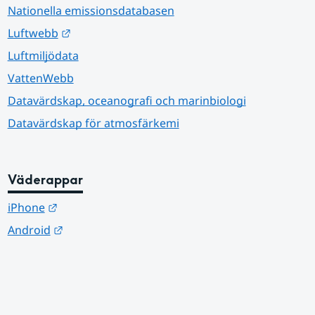
Nationella emissionsdatabasen
Länk till annan webbplats.
Luftwebb
Luftmiljödata
VattenWebb
Datavärdskap, oceanografi och marinbiologi
Datavärdskap för atmosfärkemi
Väderappar
Länk till annan webbplats.
iPhone
Länk till annan webbplats.
Android