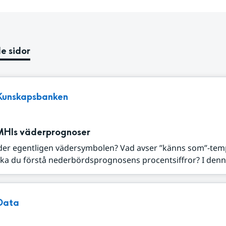
e sidor
Kunskapsbanken
MHIs väderprognoser
der egentligen vädersymbolen? Vad avser ”känns som”-tem
ka du förstå nederbördsprognosens procentsiffror? I denna
Data