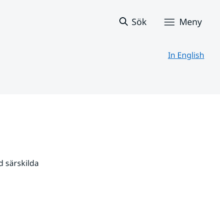
Sök
Meny
In English
 särskilda 