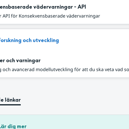
ensbaserade vädervarningar - API
r API för Konsekvensbaserade vädervarningar
Forskning och utveckling
er och varningar
 och avancerad modellutveckling för att du ska veta vad s
e länkar
Lär dig mer