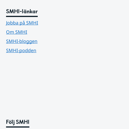
SMHI-länkar
Jobba på SMHI
Om SMHI
SMHI-bloggen
SMHI-podden
Följ SMHI