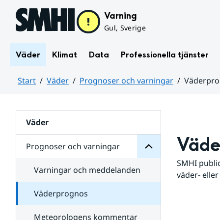
Hoppa till sidans innehåll
Varning
Gul, Sverige
Väder
Klimat
Data
Professionella tjänster
Start
Väder
Prognoser och varningar
Väderpr
varningar
och
Huvudinnehåll
Prognoser
för
Undersidor
Väder
Väde
Prognoser och varningar
SMHI public
Varningar och meddelanden
väder- eller
Väderprognos
Meteorologens kommentar