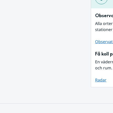
Observa
Alla orte
stationer
Observat
Få koll 
En väder
och rum. 
Radar