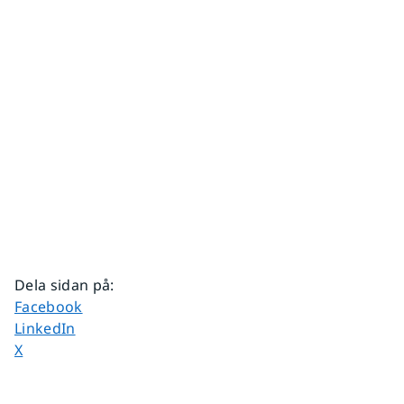
Dela sidan på
:
Dela sidan på
Facebook
Dela sidan på
LinkedIn
Dela sidan på
X