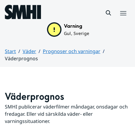
Hoppa till sidans innehåll
Meny
Varning
Gul, Sverige
Start
Väder
Prognoser och varningar
Väderprognos
Huvudinnehåll
Väderprognos
SMHI publicerar väderfilmer måndagar, onsdagar och 
fredagar. Eller vid särskilda väder- eller 
varningssituationer.