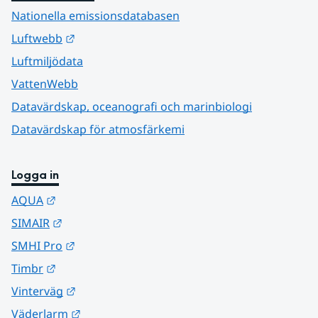
Nationella emissionsdatabasen
Länk till annan webbplats.
Luftwebb
Luftmiljödata
VattenWebb
Datavärdskap, oceanografi och marinbiologi
Datavärdskap för atmosfärkemi
Logga in
Länk till annan webbplats.
AQUA
Länk till annan webbplats.
SIMAIR
Länk till annan webbplats.
SMHI Pro
Länk till annan webbplats.
Timbr
Länk till annan webbplats.
Vinterväg
Länk till annan webbplats.
Väderlarm