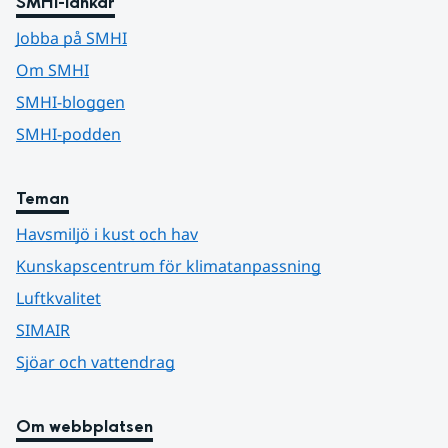
SMHI-länkar
Jobba på SMHI
Om SMHI
SMHI-bloggen
SMHI-podden
Teman
Havsmiljö i kust och hav
Kunskapscentrum för klimatanpassning
Luftkvalitet
SIMAIR
Sjöar och vattendrag
Om webbplatsen