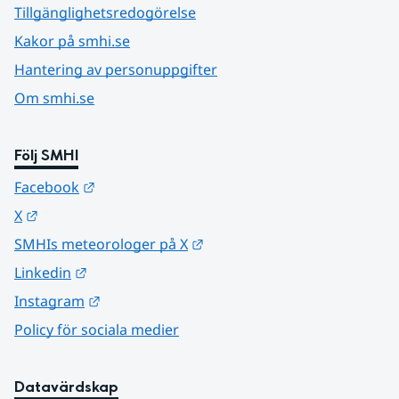
Tillgänglighetsredogörelse
Kakor på smhi.se
Hantering av personuppgifter
Om smhi.se
Följ SMHI
Länk till annan webbplats.
Facebook
Länk till annan webbplats.
X
Länk till annan webbplats.
SMHIs meteorologer på X
Länk till annan webbplats.
Linkedin
Länk till annan webbplats.
Instagram
Policy för sociala medier
Datavärdskap