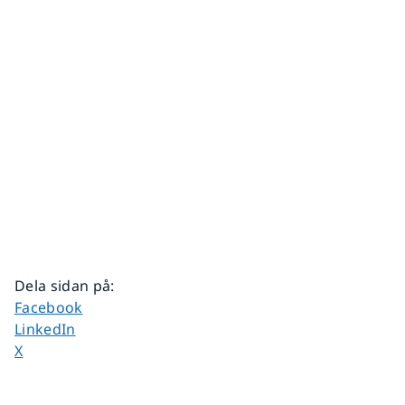
Dela sidan på
:
Dela sidan på
Facebook
Dela sidan på
LinkedIn
Dela sidan på
X