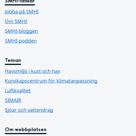
SMHI-länkar
Jobba på SMHI
Om SMHI
SMHI-bloggen
SMHI-podden
Teman
Havsmiljö i kust och hav
Kunskapscentrum för klimatanpassning
Luftkvalitet
SIMAIR
Sjöar och vattendrag
Om webbplatsen