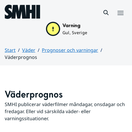
Hoppa till sidans innehåll
Meny
Varning
Gul, Sverige
Start
Väder
Prognoser och varningar
Väderprognos
Huvudinnehåll
Väderprognos
SMHI publicerar väderfilmer måndagar, onsdagar och 
fredagar. Eller vid särskilda väder- eller 
varningssituationer.