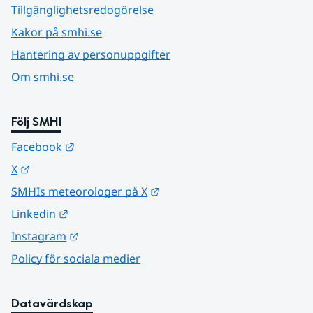
Tillgänglighetsredogörelse
Kakor på smhi.se
Hantering av personuppgifter
Om smhi.se
Följ SMHI
Länk till annan webbplats.
Facebook
Länk till annan webbplats.
X
Länk till annan webbplats.
SMHIs meteorologer på X
Länk till annan webbplats.
Linkedin
Länk till annan webbplats.
Instagram
Policy för sociala medier
Datavärdskap