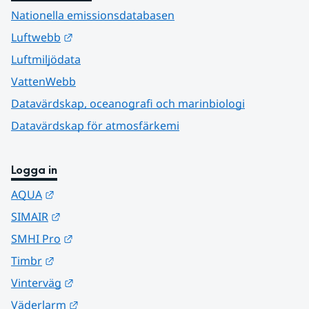
Nationella emissionsdatabasen
Länk till annan webbplats.
Luftwebb
Luftmiljödata
VattenWebb
Datavärdskap, oceanografi och marinbiologi
Datavärdskap för atmosfärkemi
Logga in
Länk till annan webbplats.
AQUA
Länk till annan webbplats.
SIMAIR
Länk till annan webbplats.
SMHI Pro
Länk till annan webbplats.
Timbr
Länk till annan webbplats.
Vinterväg
Länk till annan webbplats.
Väderlarm