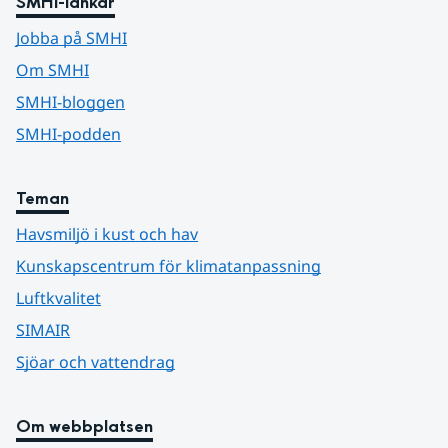
SMHI-länkar
Jobba på SMHI
Om SMHI
SMHI-bloggen
SMHI-podden
Teman
Havsmiljö i kust och hav
Kunskapscentrum för klimatanpassning
Luftkvalitet
SIMAIR
Sjöar och vattendrag
Om webbplatsen