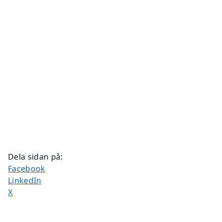
Dela sidan på
:
Dela sidan på
Facebook
Dela sidan på
LinkedIn
Dela sidan på
X