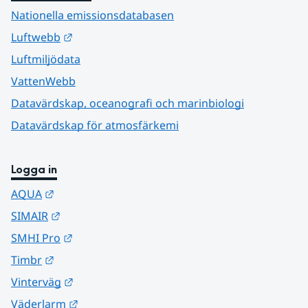
Nationella emissionsdatabasen
Länk till annan webbplats.
Luftwebb
Luftmiljödata
VattenWebb
Datavärdskap, oceanografi och marinbiologi
Datavärdskap för atmosfärkemi
Logga in
Länk till annan webbplats.
AQUA
Länk till annan webbplats.
SIMAIR
Länk till annan webbplats.
SMHI Pro
Länk till annan webbplats.
Timbr
Länk till annan webbplats.
Vinterväg
Länk till annan webbplats.
Väderlarm