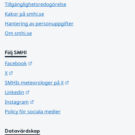
Tillgänglighetsredogörelse
Kakor på smhi.se
Hantering av personuppgifter
Om smhi.se
Följ SMHI
Länk till annan webbplats.
Facebook
Länk till annan webbplats.
X
Länk till annan webbplats.
SMHIs meteorologer på X
Länk till annan webbplats.
Linkedin
Länk till annan webbplats.
Instagram
Policy för sociala medier
Datavärdskap