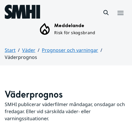
Hoppa till sidans innehåll
Meny
Meddelande
Risk för skogsbrand
Start
Väder
Prognoser och varningar
Väderprognos
Huvudinnehåll
Väderprognos
SMHI publicerar väderfilmer måndagar, onsdagar och 
fredagar. Eller vid särskilda väder- eller 
varningssituationer.