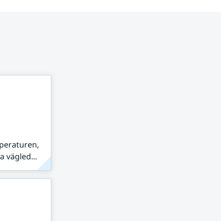
peraturen,
 vägled...