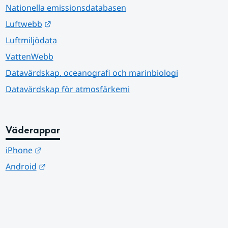
Nationella emissionsdatabasen
Länk till annan webbplats.
Luftwebb
Luftmiljödata
VattenWebb
Datavärdskap, oceanografi och marinbiologi
Datavärdskap för atmosfärkemi
Väderappar
Länk till annan webbplats.
iPhone
Länk till annan webbplats.
Android