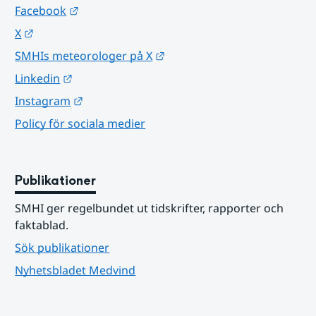
Länk till annan webbplats.
Facebook
Länk till annan webbplats.
X
Länk till annan webbplats.
SMHIs meteorologer på X
Länk till annan webbplats.
Linkedin
Länk till annan webbplats.
Instagram
Policy för sociala medier
Publikationer
SMHI ger regelbundet ut tidskrifter, rapporter och 
faktablad.
Sök publikationer
Nyhetsbladet Medvind