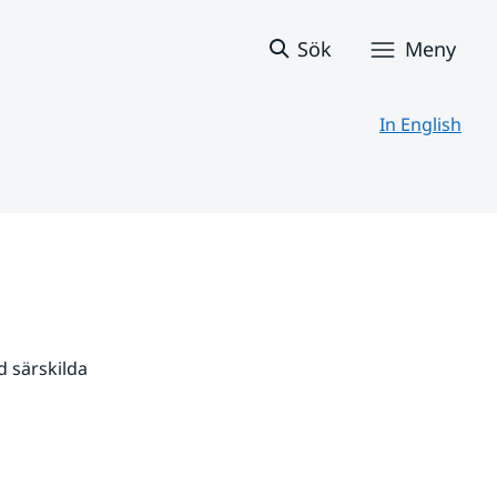
Sök
Meny
In English
 särskilda 