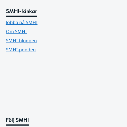
SMHI-länkar
Jobba på SMHI
Om SMHI
SMHI-bloggen
SMHI-podden
Följ SMHI