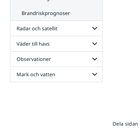
Brandriskprognoser
Radar och satellit
Väder till havs
Undersidor
för
Radar
Observationer
Undersidor
och
för
satellit
Väder
Mark och vatten
Undersidor
till
för
havs
Observationer
Undersidor
för
Mark
och
vatten
Dela sidan