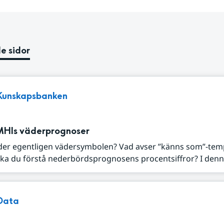
e sidor
Kunskapsbanken
MHIs väderprognoser
der egentligen vädersymbolen? Vad avser ”känns som”-tem
ka du förstå nederbördsprognosens procentsiffror? I denna
Data