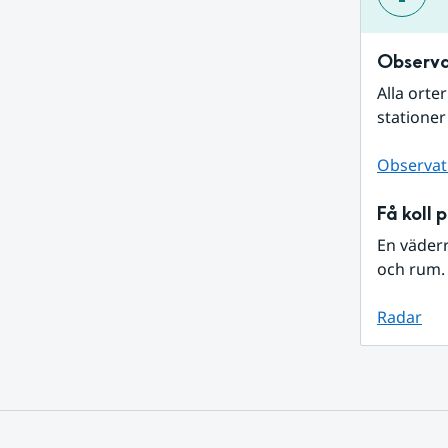
Observa
Alla orte
stationer
Observat
Få koll 
En väder
och rum. 
Radar