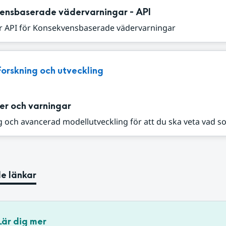
ensbaserade vädervarningar - API
r API för Konsekvensbaserade vädervarningar
Forskning och utveckling
er och varningar
 och avancerad modellutveckling för att du ska veta vad s
e länkar
Lär dig mer