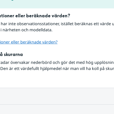
tioner eller beräknade värden?
r har inte observationsstationer, istället beräknas ett värde u
 i närheten och modelldata.
ioner eller beräknade värden?
på skurarna
radar övervakar nederbörd och gör det med hög upplösning 
Den är ett värdefullt hjälpmedel när man vill ha koll på sku