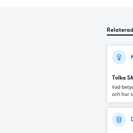
Relaterad
Tolka S
Vad bety
och hur s