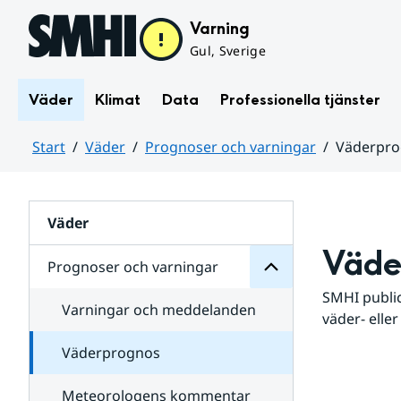
Hoppa till sidans innehåll
Varning
Gul, Sverige
Väder
Klimat
Data
Professionella tjänster
Start
Väder
Prognoser och varningar
Väderpr
varningar
och
Huvudinnehåll
Prognoser
för
Undersidor
Väder
Väde
Prognoser och varningar
SMHI public
Varningar och meddelanden
väder- eller
Väderprognos
Meteorologens kommentar