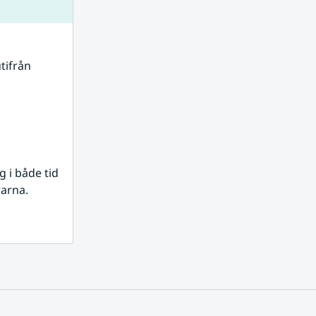
tifrån 
i både tid 
rarna.