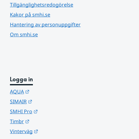
Tillgänglighetsredogörelse
Kakor på smhi.se
Hantering av personuppgifter
Om smhi.se
Logga in
Länk till annan webbplats.
AQUA
Länk till annan webbplats.
SIMAIR
Länk till annan webbplats.
SMHI Pro
Länk till annan webbplats.
Timbr
Länk till annan webbplats.
Vinterväg