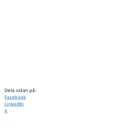
Dela sidan på
:
Dela sidan på
Facebook
Dela sidan på
LinkedIn
Dela sidan på
X