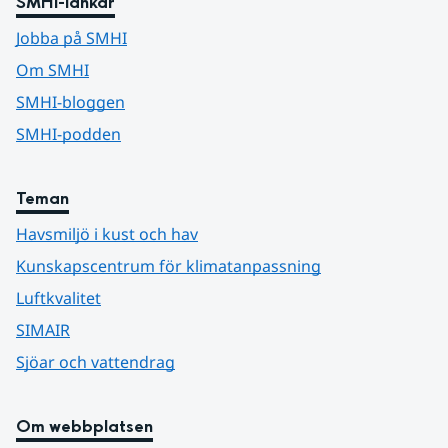
SMHI-länkar
Jobba på SMHI
Om SMHI
SMHI-bloggen
SMHI-podden
Teman
Havsmiljö i kust och hav
Kunskapscentrum för klimatanpassning
Luftkvalitet
SIMAIR
Sjöar och vattendrag
Om webbplatsen