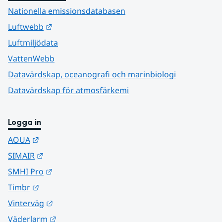
Nationella emissionsdatabasen
Länk till annan webbplats.
Luftwebb
Luftmiljödata
VattenWebb
Datavärdskap, oceanografi och marinbiologi
Datavärdskap för atmosfärkemi
Logga in
Länk till annan webbplats.
AQUA
Länk till annan webbplats.
SIMAIR
Länk till annan webbplats.
SMHI Pro
Länk till annan webbplats.
Timbr
Länk till annan webbplats.
Vinterväg
Länk till annan webbplats.
Väderlarm