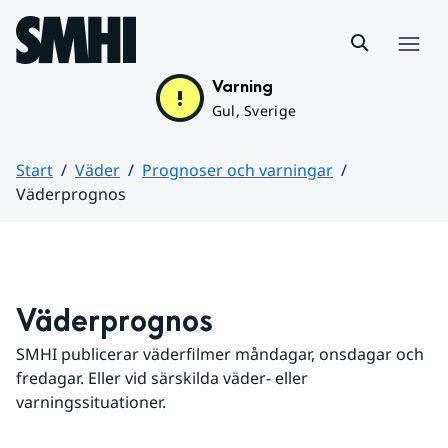
Hoppa till sidans innehåll
Meny
Varning
Gul, Sverige
Start
Väder
Prognoser och varningar
Väderprognos
Huvudinnehåll
Väderprognos
SMHI publicerar väderfilmer måndagar, onsdagar och 
fredagar. Eller vid särskilda väder- eller 
varningssituationer.