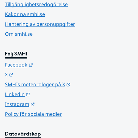
Tillgänglighetsredogörelse
Kakor på smhi.se
Hantering av personuppgifter
Om smhi.se
Följ SMHI
Länk till annan webbplats.
Facebook
Länk till annan webbplats.
X
Länk till annan webbplats.
SMHIs meteorologer på X
Länk till annan webbplats.
Linkedin
Länk till annan webbplats.
Instagram
Policy för sociala medier
Datavärdskap