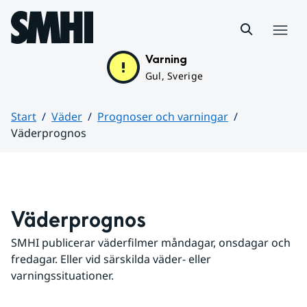
Hoppa till sidans innehåll
Meny
Varning
Gul, Sverige
Start
Väder
Prognoser och varningar
Väderprognos
Huvudinnehåll
Väderprognos
SMHI publicerar väderfilmer måndagar, onsdagar och 
fredagar. Eller vid särskilda väder- eller 
varningssituationer.