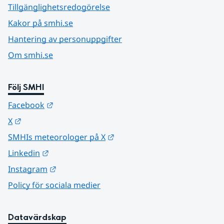
Tillgänglighetsredogörelse
Kakor på smhi.se
Hantering av personuppgifter
Om smhi.se
Följ SMHI
Länk till annan webbplats.
Facebook
Länk till annan webbplats.
X
Länk till annan webbplats.
SMHIs meteorologer på X
Länk till annan webbplats.
Linkedin
Länk till annan webbplats.
Instagram
Policy för sociala medier
Datavärdskap