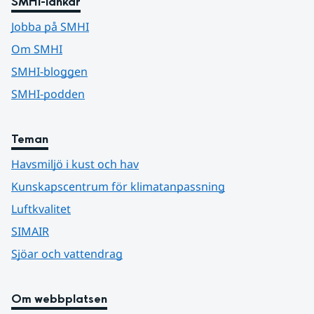
SMHI-länkar
Jobba på SMHI
Om SMHI
SMHI-bloggen
SMHI-podden
Teman
Havsmiljö i kust och hav
Kunskapscentrum för klimatanpassning
Luftkvalitet
SIMAIR
Sjöar och vattendrag
Om webbplatsen