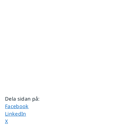
Dela sidan på
:
Dela sidan på
Facebook
Dela sidan på
LinkedIn
Dela sidan på
X