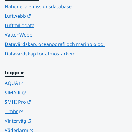
Nationella emissionsdatabasen
Länk till annan webbplats.
Luftwebb
Luftmiljödata
VattenWebb
Datavärdskap, oceanografi och marinbiologi
Datavärdskap för atmosfärkemi
Logga in
Länk till annan webbplats.
AQUA
Länk till annan webbplats.
SIMAIR
Länk till annan webbplats.
SMHI Pro
Länk till annan webbplats.
Timbr
Länk till annan webbplats.
Vinterväg
Länk till annan webbplats.
Väderlarm