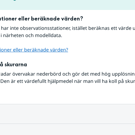
tioner eller beräknade värden?
r har inte observationsstationer, istället beräknas ett värde u
 i närheten och modelldata.
ioner eller beräknade värden?
på skurarna
radar övervakar nederbörd och gör det med hög upplösning 
Den är ett värdefullt hjälpmedel när man vill ha koll på sku