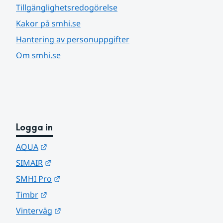
Tillgänglighetsredogörelse
Kakor på smhi.se
Hantering av personuppgifter
Om smhi.se
Logga in
Länk till annan webbplats.
AQUA
Länk till annan webbplats.
SIMAIR
Länk till annan webbplats.
SMHI Pro
Länk till annan webbplats.
Timbr
Länk till annan webbplats.
Vinterväg