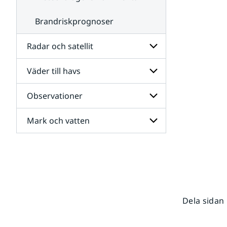
Brandriskprognoser
Radar och satellit
Väder till havs
Undersidor
för
Radar
Observationer
Undersidor
och
för
satellit
Väder
Mark och vatten
Undersidor
till
för
havs
Observationer
Undersidor
för
Mark
och
vatten
Dela sidan