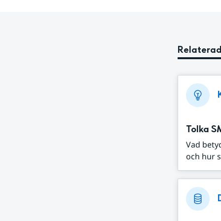
Relaterad
Tolka S
Vad bety
och hur s