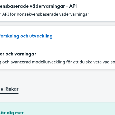
ensbaserade vädervarningar - API
r API för Konsekvensbaserade vädervarningar
Forskning och utveckling
er och varningar
 och avancerad modellutveckling för att du ska veta vad s
e länkar
Lär dig mer