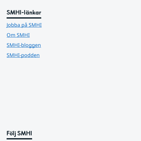
SMHI-länkar
Jobba på SMHI
Om SMHI
SMHI-bloggen
SMHI-podden
Följ SMHI