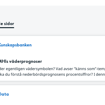
e sidor
Kunskapsbanken
MHIs väderprognoser
der egentligen vädersymbolen? Vad avser ”känns som”-tem
ka du förstå nederbördsprognosens procentsiffror? I denna
Data