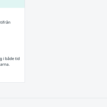
tifrån 
i både tid 
rarna.