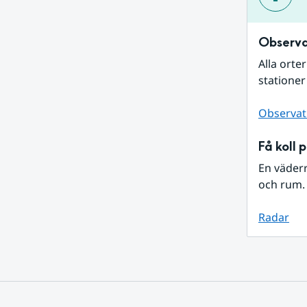
Observa
Alla orte
stationer
Observat
Få koll 
En väder
och rum. 
Radar