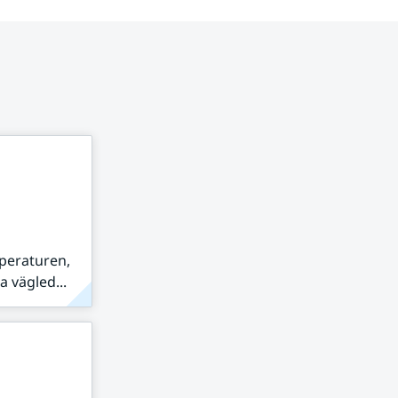
peraturen,
 vägled...