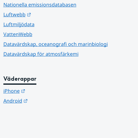
Nationella emissionsdatabasen
Länk till annan webbplats.
Luftwebb
Luftmiljödata
VattenWebb
Datavärdskap, oceanografi och marinbiologi
Datavärdskap för atmosfärkemi
Väderappar
Länk till annan webbplats.
iPhone
Länk till annan webbplats.
Android