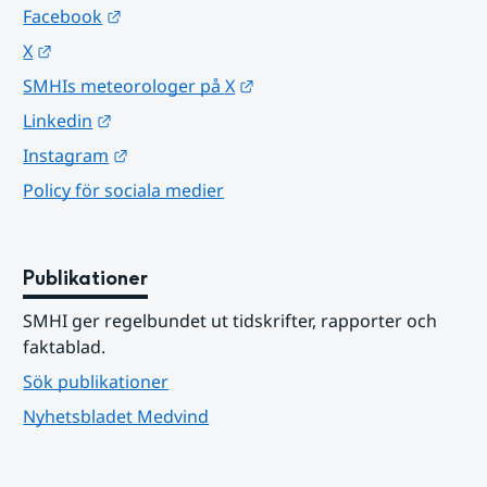
Länk till annan webbplats.
Facebook
Länk till annan webbplats.
X
Länk till annan webbplats.
SMHIs meteorologer på X
Länk till annan webbplats.
Linkedin
Länk till annan webbplats.
Instagram
Policy för sociala medier
Publikationer
SMHI ger regelbundet ut tidskrifter, rapporter och 
faktablad.
Sök publikationer
Nyhetsbladet Medvind