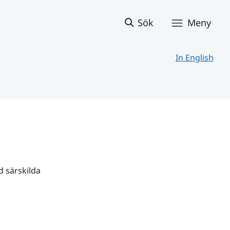
Sök
Meny
In English
 särskilda 