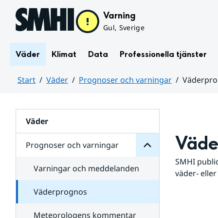
Hoppa till sidans innehåll
Varning
Gul, Sverige
Väder
Klimat
Data
Professionella tjänster
Start
Väder
Prognoser och varningar
Väderpr
varningar
och
Huvudinnehåll
Prognoser
för
Undersidor
Väder
Väde
Prognoser och varningar
SMHI public
Varningar och meddelanden
väder- eller
Väderprognos
Meteorologens kommentar