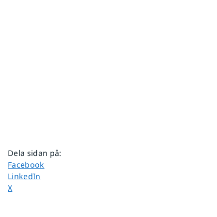
Dela sidan på
:
Dela sidan på
Facebook
Dela sidan på
LinkedIn
Dela sidan på
X