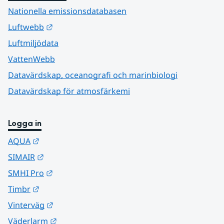
Nationella emissionsdatabasen
Länk till annan webbplats.
Luftwebb
Luftmiljödata
VattenWebb
Datavärdskap, oceanografi och marinbiologi
Datavärdskap för atmosfärkemi
Logga in
Länk till annan webbplats.
AQUA
Länk till annan webbplats.
SIMAIR
Länk till annan webbplats.
SMHI Pro
Länk till annan webbplats.
Timbr
Länk till annan webbplats.
Vinterväg
Länk till annan webbplats.
Väderlarm