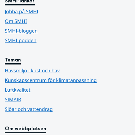
SMHI-länkar
Jobba på SMHI
Om SMHI
SMHI-bloggen
SMHI-podden
Teman
Havsmiljö i kust och hav
Kunskapscentrum för klimatanpassning
Luftkvalitet
SIMAIR
Sjöar och vattendrag
Om webbplatsen