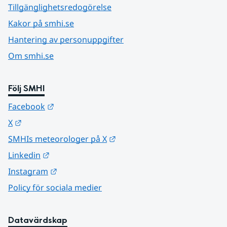
Tillgänglighetsredogörelse
Kakor på smhi.se
Hantering av personuppgifter
Om smhi.se
Följ SMHI
Länk till annan webbplats.
Facebook
Länk till annan webbplats.
X
Länk till annan webbplats.
SMHIs meteorologer på X
Länk till annan webbplats.
Linkedin
Länk till annan webbplats.
Instagram
Policy för sociala medier
Datavärdskap