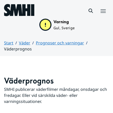
Hoppa till sidans innehåll
Meny
Varning
Gul, Sverige
Start
Väder
Prognoser och varningar
Väderprognos
Huvudinnehåll
Väderprognos
SMHI publicerar väderfilmer måndagar, onsdagar och 
fredagar. Eller vid särskilda väder- eller 
varningssituationer.