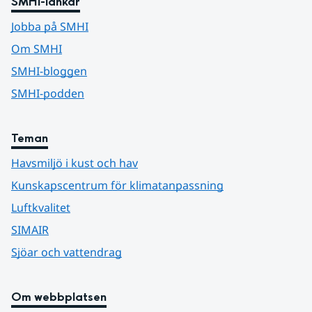
SMHI-länkar
Jobba på SMHI
Om SMHI
SMHI-bloggen
SMHI-podden
Teman
Havsmiljö i kust och hav
Kunskapscentrum för klimatanpassning
Luftkvalitet
SIMAIR
Sjöar och vattendrag
Om webbplatsen