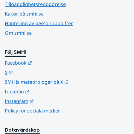
Tillgänglighetsredogörelse
Kakor på smhi.se
Hantering av personuppgifter
Om smhi.se
Följ SMHI
Länk till annan webbplats.
Facebook
Länk till annan webbplats.
X
Länk till annan webbplats.
SMHIs meteorologer på X
Länk till annan webbplats.
Linkedin
Länk till annan webbplats.
Instagram
Policy för sociala medier
Datavärdskap