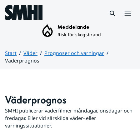
Hoppa till sidans innehåll
Meny
Meddelande
Risk för skogsbrand
Start
Väder
Prognoser och varningar
Väderprognos
Huvudinnehåll
Väderprognos
SMHI publicerar väderfilmer måndagar, onsdagar och 
fredagar. Eller vid särskilda väder- eller 
varningssituationer.