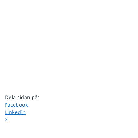
Dela sidan på
:
Dela sidan på
Facebook
Dela sidan på
LinkedIn
Dela sidan på
X