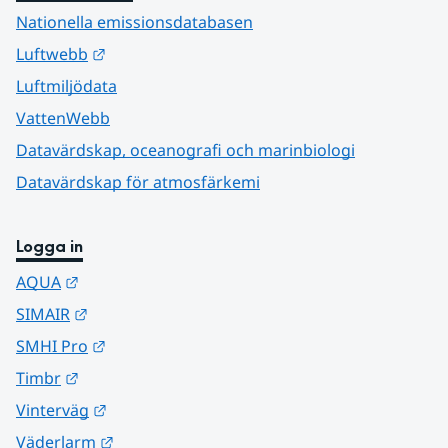
Nationella emissionsdatabasen
Länk till annan webbplats.
Luftwebb
Luftmiljödata
VattenWebb
Datavärdskap, oceanografi och marinbiologi
Datavärdskap för atmosfärkemi
Logga in
Länk till annan webbplats.
AQUA
Länk till annan webbplats.
SIMAIR
Länk till annan webbplats.
SMHI Pro
Länk till annan webbplats.
Timbr
Länk till annan webbplats.
Vinterväg
Länk till annan webbplats.
Väderlarm