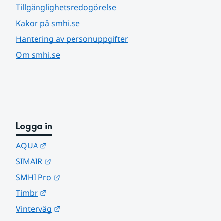
Tillgänglighetsredogörelse
Kakor på smhi.se
Hantering av personuppgifter
Om smhi.se
Logga in
Länk till annan webbplats.
AQUA
Länk till annan webbplats.
SIMAIR
Länk till annan webbplats.
SMHI Pro
Länk till annan webbplats.
Timbr
Länk till annan webbplats.
Vinterväg