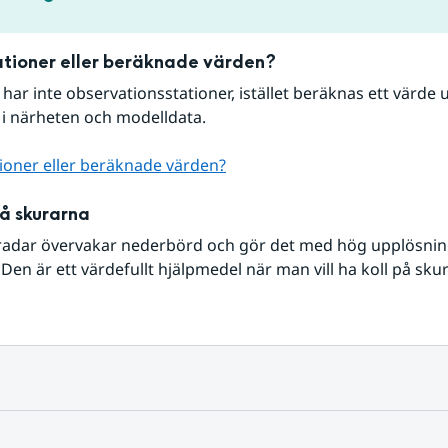
tioner eller beräknade värden?
r har inte observationsstationer, istället beräknas ett värde u
 i närheten och modelldata.
ioner eller beräknade värden?
på skurarna
radar övervakar nederbörd och gör det med hög upplösning 
Den är ett värdefullt hjälpmedel när man vill ha koll på sku