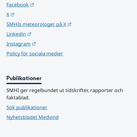
Länk till annan webbplats.
Facebook
Länk till annan webbplats.
X
Länk till annan webbplats.
SMHIs meteorologer på X
Länk till annan webbplats.
Linkedin
Länk till annan webbplats.
Instagram
Policy för sociala medier
Publikationer
SMHI ger regelbundet ut tidskrifter, rapporter och 
faktablad.
Sök publikationer
Nyhetsbladet Medvind