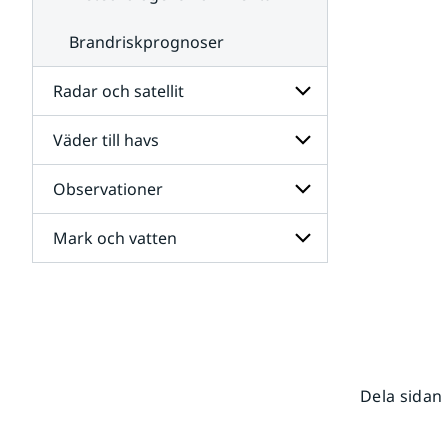
Brandriskprognoser
Radar och satellit
Väder till havs
Undersidor
för
Radar
Observationer
Undersidor
och
för
satellit
Väder
Mark och vatten
Undersidor
till
för
havs
Observationer
Undersidor
för
Mark
och
vatten
Dela sidan