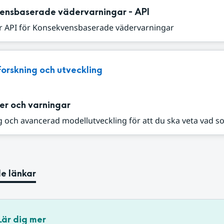
ensbaserade vädervarningar - API
r API för Konsekvensbaserade vädervarningar
Forskning och utveckling
er och varningar
 och avancerad modellutveckling för att du ska veta vad s
e länkar
Lär dig mer