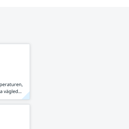
peraturen,
 vägled...