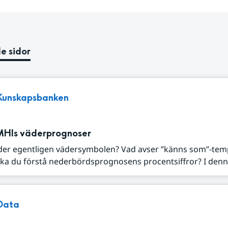
e sidor
Kunskapsbanken
MHIs väderprognoser
der egentligen vädersymbolen? Vad avser ”känns som”-tem
ka du förstå nederbördsprognosens procentsiffror? I denna
Data