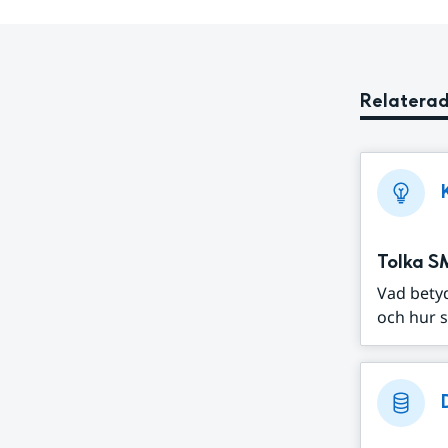
Relaterad
Tolka S
Vad bety
och hur s