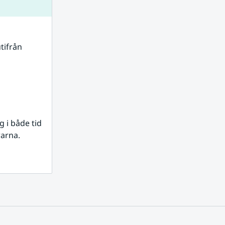
tifrån 
i både tid 
rarna.