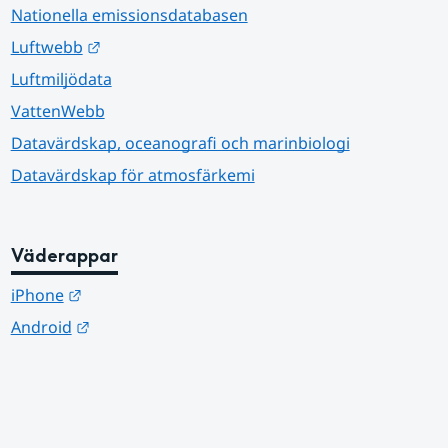
Nationella emissionsdatabasen
Länk till annan webbplats.
Luftwebb
Luftmiljödata
VattenWebb
Datavärdskap, oceanografi och marinbiologi
Datavärdskap för atmosfärkemi
Väderappar
Länk till annan webbplats.
iPhone
Länk till annan webbplats.
Android