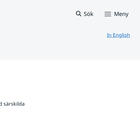
Sök
Meny
In English
 särskilda 