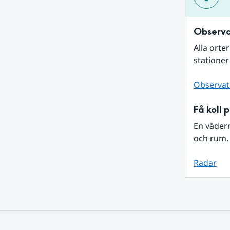
Observa
Alla orte
stationer
Observat
Få koll 
En väder
och rum. 
Radar