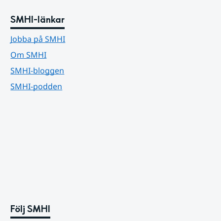
SMHI-länkar
Jobba på SMHI
Om SMHI
SMHI-bloggen
SMHI-podden
Följ SMHI