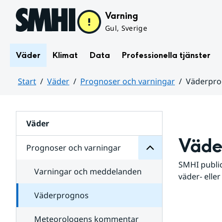
Hoppa till sidans innehåll
Varning
Gul, Sverige
Väder
Klimat
Data
Professionella tjänster
Start
Väder
Prognoser och varningar
Väderpr
varningar
och
Huvudinnehåll
Prognoser
för
Undersidor
Väder
Väde
Prognoser och varningar
SMHI public
Varningar och meddelanden
väder- eller
Väderprognos
Meteorologens kommentar