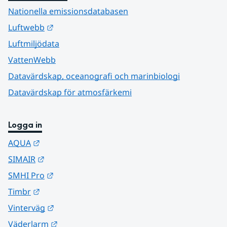
Nationella emissionsdatabasen
Länk till annan webbplats.
Luftwebb
Luftmiljödata
VattenWebb
Datavärdskap, oceanografi och marinbiologi
Datavärdskap för atmosfärkemi
Logga in
Länk till annan webbplats.
AQUA
Länk till annan webbplats.
SIMAIR
Länk till annan webbplats.
SMHI Pro
Länk till annan webbplats.
Timbr
Länk till annan webbplats.
Vinterväg
Länk till annan webbplats.
Väderlarm