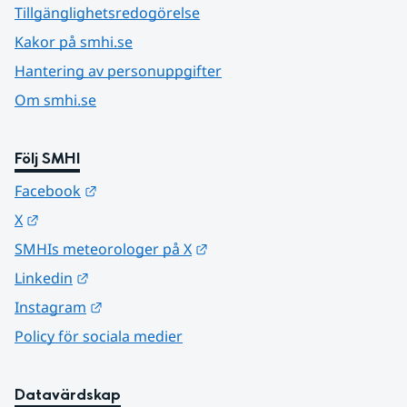
Tillgänglighetsredogörelse
Kakor på smhi.se
Hantering av personuppgifter
Om smhi.se
Följ SMHI
Länk till annan webbplats.
Facebook
Länk till annan webbplats.
X
Länk till annan webbplats.
SMHIs meteorologer på X
Länk till annan webbplats.
Linkedin
Länk till annan webbplats.
Instagram
Policy för sociala medier
Datavärdskap