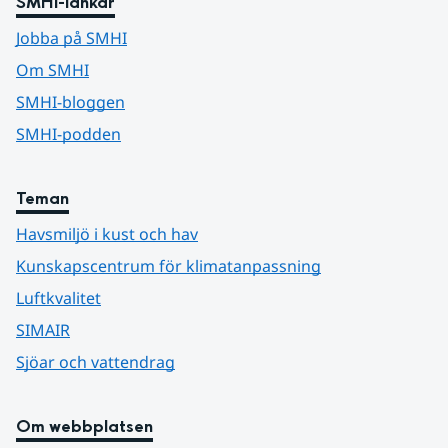
SMHI-länkar
Jobba på SMHI
Om SMHI
SMHI-bloggen
SMHI-podden
Teman
Havsmiljö i kust och hav
Kunskapscentrum för klimatanpassning
Luftkvalitet
SIMAIR
Sjöar och vattendrag
Om webbplatsen