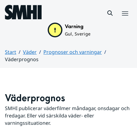
Hoppa till sidans innehåll
Meny
Varning
Gul, Sverige
Start
Väder
Prognoser och varningar
Väderprognos
Huvudinnehåll
Väderprognos
SMHI publicerar väderfilmer måndagar, onsdagar och 
fredagar. Eller vid särskilda väder- eller 
varningssituationer.