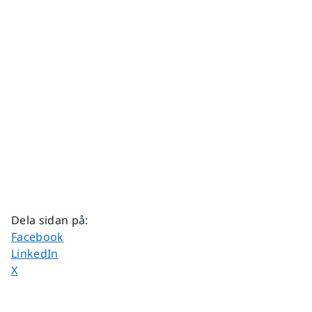
Dela sidan på
:
Dela sidan på
Facebook
Dela sidan på
LinkedIn
Dela sidan på
X