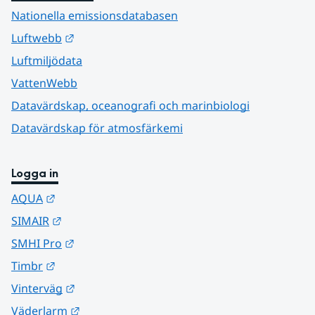
Nationella emissionsdatabasen
Länk till annan webbplats.
Luftwebb
Luftmiljödata
VattenWebb
Datavärdskap, oceanografi och marinbiologi
Datavärdskap för atmosfärkemi
Logga in
Länk till annan webbplats.
AQUA
Länk till annan webbplats.
SIMAIR
Länk till annan webbplats.
SMHI Pro
Länk till annan webbplats.
Timbr
Länk till annan webbplats.
Vinterväg
Länk till annan webbplats.
Väderlarm