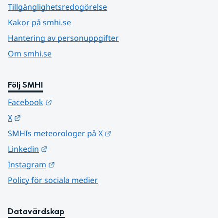
Tillgänglighetsredogörelse
Kakor på smhi.se
Hantering av personuppgifter
Om smhi.se
Följ SMHI
Länk till annan webbplats.
Facebook
Länk till annan webbplats.
X
Länk till annan webbplats.
SMHIs meteorologer på X
Länk till annan webbplats.
Linkedin
Länk till annan webbplats.
Instagram
Policy för sociala medier
Datavärdskap