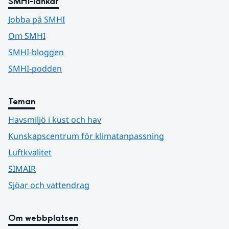
SMHI-länkar
Jobba på SMHI
Om SMHI
SMHI-bloggen
SMHI-podden
Teman
Havsmiljö i kust och hav
Kunskapscentrum för klimatanpassning
Luftkvalitet
SIMAIR
Sjöar och vattendrag
Om webbplatsen