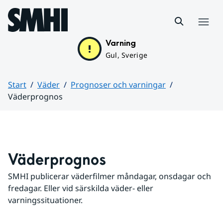
Hoppa till sidans innehåll
Meny
Varning
Gul, Sverige
Start
Väder
Prognoser och varningar
Väderprognos
Huvudinnehåll
Väderprognos
SMHI publicerar väderfilmer måndagar, onsdagar och 
fredagar. Eller vid särskilda väder- eller 
varningssituationer.