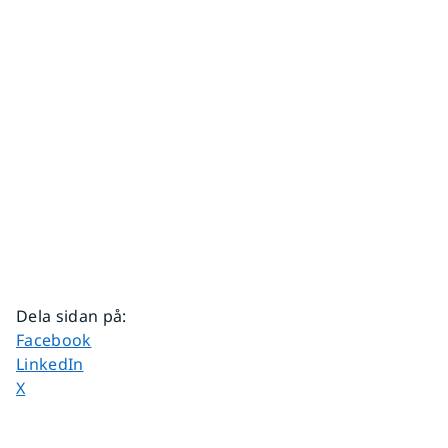
Dela sidan på
:
Dela sidan på
Facebook
Dela sidan på
LinkedIn
Dela sidan på
X