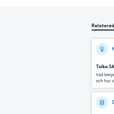
Relaterad
Tolka S
Vad bety
och hur s