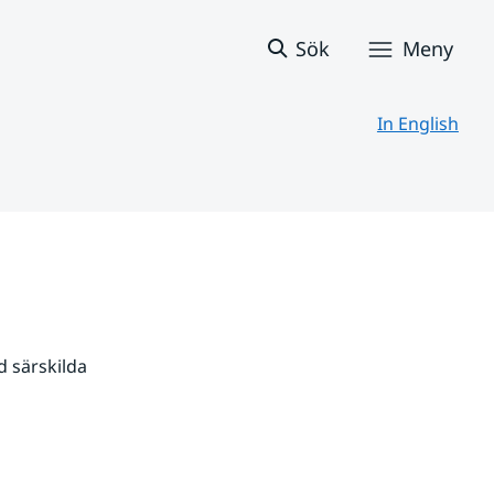
Sök
Meny
In English
 särskilda 