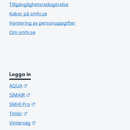
Tillgänglighetsredogörelse
Kakor på smhi.se
Hantering av personuppgifter
Om smhi.se
Logga in
Länk till annan webbplats.
AQUA
Länk till annan webbplats.
SIMAIR
Länk till annan webbplats.
SMHI Pro
Länk till annan webbplats.
Timbr
Länk till annan webbplats.
Vinterväg