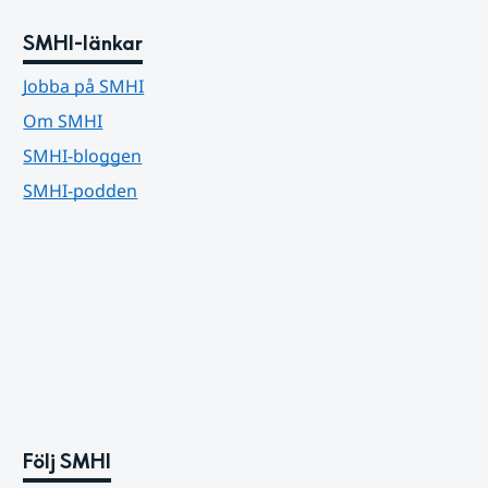
SMHI-länkar
Jobba på SMHI
Om SMHI
SMHI-bloggen
SMHI-podden
Följ SMHI