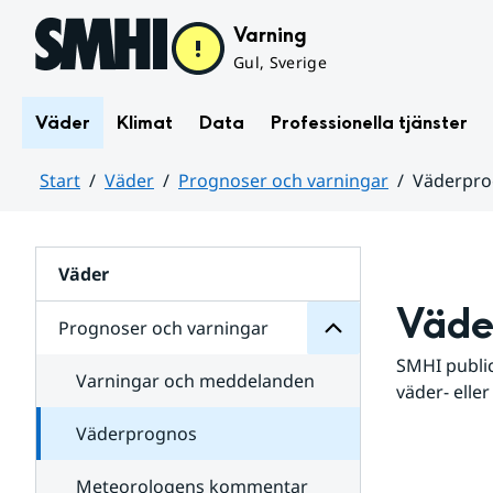
Hoppa till sidans innehåll
Varning
Gul, Sverige
Väder
Klimat
Data
Professionella tjänster
Start
Väder
Prognoser och varningar
Väderpr
varningar
och
Huvudinnehåll
Prognoser
för
Undersidor
Väder
Väde
Prognoser och varningar
SMHI public
Varningar och meddelanden
väder- eller
Väderprognos
Meteorologens kommentar