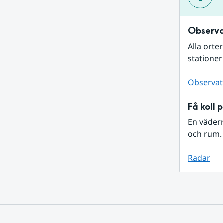
Observa
Alla orte
stationer
Observat
Få koll 
En väder
och rum. 
Radar