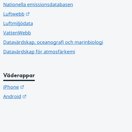
Nationella emissionsdatabasen
Länk till annan webbplats.
Luftwebb
Luftmiljödata
VattenWebb
Datavärdskap, oceanografi och marinbiologi
Datavärdskap för atmosfärkemi
Väderappar
Länk till annan webbplats.
iPhone
Länk till annan webbplats.
Android