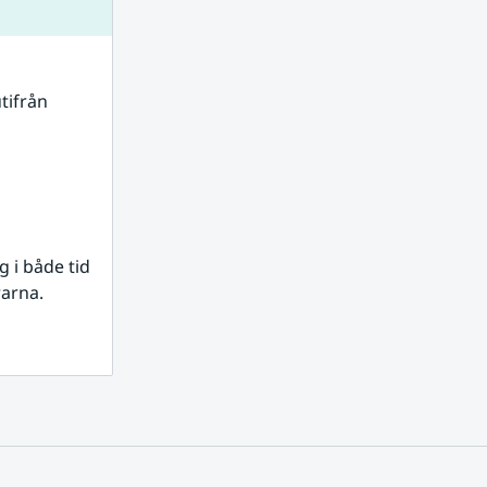
tifrån 
i både tid 
rarna.