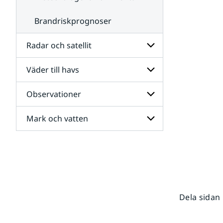
Brandriskprognoser
Radar och satellit
Väder till havs
Undersidor
för
Radar
Observationer
Undersidor
och
för
satellit
Väder
Mark och vatten
Undersidor
till
för
havs
Observationer
Undersidor
för
Mark
och
vatten
Dela sidan