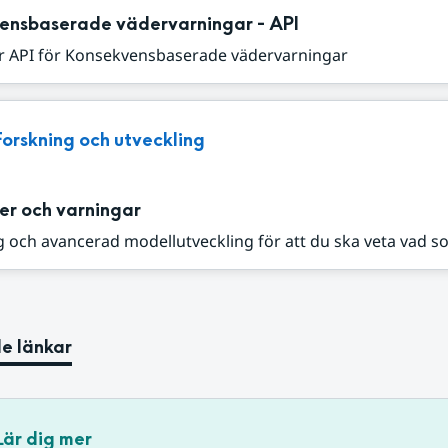
ensbaserade vädervarningar - API
r API för Konsekvensbaserade vädervarningar
Forskning och utveckling
er och varningar
 och avancerad modellutveckling för att du ska veta vad s
e länkar
Lär dig mer