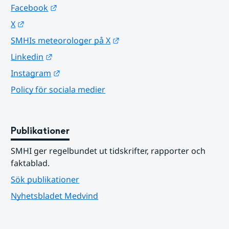
Länk till annan webbplats.
Facebook
Länk till annan webbplats.
X
Länk till annan webbplats.
SMHIs meteorologer på X
Länk till annan webbplats.
Linkedin
Länk till annan webbplats.
Instagram
Policy för sociala medier
Publikationer
SMHI ger regelbundet ut tidskrifter, rapporter och 
faktablad.
Sök publikationer
Nyhetsbladet Medvind