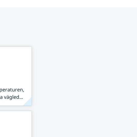
peraturen,
 vägled...