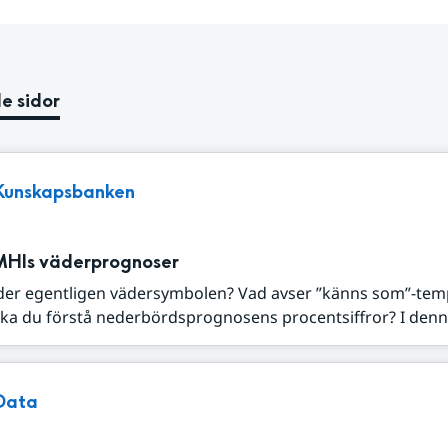
e sidor
Kunskapsbanken
MHIs väderprognoser
der egentligen vädersymbolen? Vad avser ”känns som”-tem
ka du förstå nederbördsprognosens procentsiffror? I denna
Data