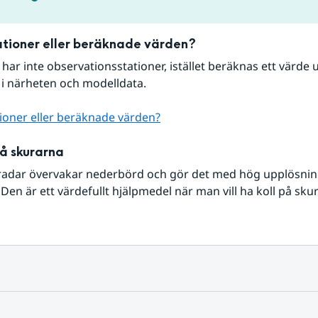
tioner eller beräknade värden?
r har inte observationsstationer, istället beräknas ett värde u
 i närheten och modelldata.
ioner eller beräknade värden?
på skurarna
radar övervakar nederbörd och gör det med hög upplösning 
Den är ett värdefullt hjälpmedel när man vill ha koll på sku