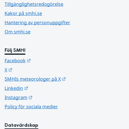
Tillgänglighetsredogörelse
Kakor på smhi.se
Hantering av personuppgifter
Om smhi.se
Följ SMHI
Länk till annan webbplats.
Facebook
Länk till annan webbplats.
X
Länk till annan webbplats.
SMHIs meteorologer på X
Länk till annan webbplats.
Linkedin
Länk till annan webbplats.
Instagram
Policy för sociala medier
Datavärdskap