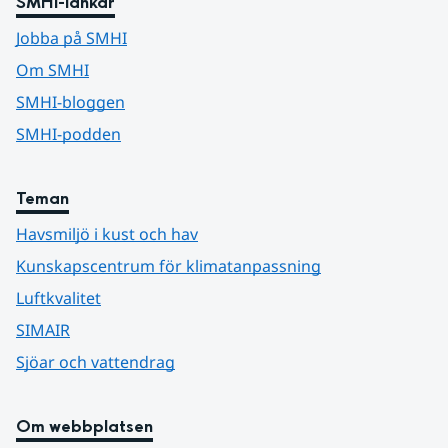
SMHI-länkar
Jobba på SMHI
Om SMHI
SMHI-bloggen
SMHI-podden
Teman
Havsmiljö i kust och hav
Kunskapscentrum för klimatanpassning
Luftkvalitet
SIMAIR
Sjöar och vattendrag
Om webbplatsen