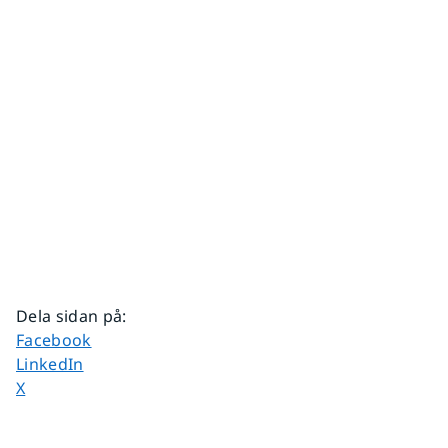
Dela sidan på
:
Dela sidan på
Facebook
Dela sidan på
LinkedIn
Dela sidan på
X