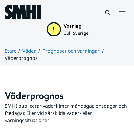
Hoppa till sidans innehåll
Meny
Varning
Gul, Sverige
Start
Väder
Prognoser och varningar
Väderprognos
Huvudinnehåll
Väderprognos
SMHI publicerar väderfilmer måndagar, onsdagar och 
fredagar. Eller vid särskilda väder- eller 
varningssituationer.