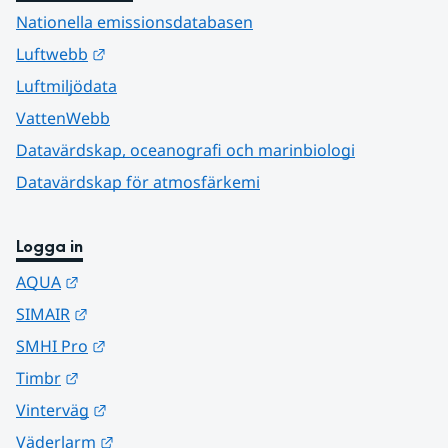
Nationella emissionsdatabasen
Länk till annan webbplats.
Luftwebb
Luftmiljödata
VattenWebb
Datavärdskap, oceanografi och marinbiologi
Datavärdskap för atmosfärkemi
Logga in
Länk till annan webbplats.
AQUA
Länk till annan webbplats.
SIMAIR
Länk till annan webbplats.
SMHI Pro
Länk till annan webbplats.
Timbr
Länk till annan webbplats.
Vinterväg
Länk till annan webbplats.
Väderlarm