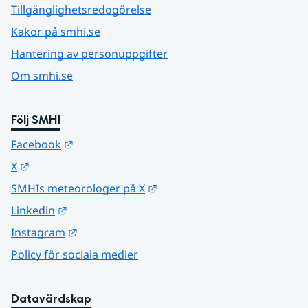
Tillgänglighetsredogörelse
Kakor på smhi.se
Hantering av personuppgifter
Om smhi.se
Följ SMHI
Länk till annan webbplats.
Facebook
Länk till annan webbplats.
X
Länk till annan webbplats.
SMHIs meteorologer på X
Länk till annan webbplats.
Linkedin
Länk till annan webbplats.
Instagram
Policy för sociala medier
Datavärdskap