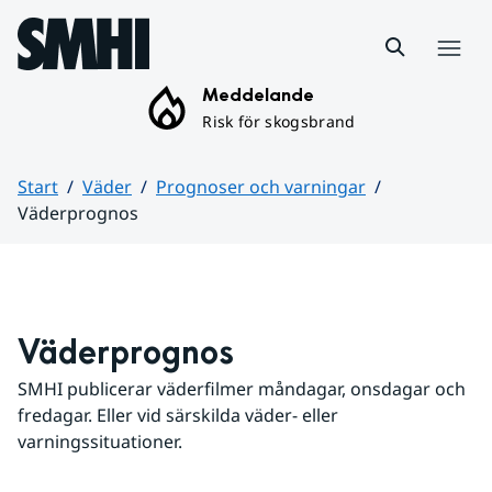
Hoppa till sidans innehåll
Meny
Meddelande
Risk för skogsbrand
Start
Väder
Prognoser och varningar
Väderprognos
Huvudinnehåll
Väderprognos
SMHI publicerar väderfilmer måndagar, onsdagar och 
fredagar. Eller vid särskilda väder- eller 
varningssituationer.