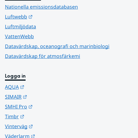
Nationella emissionsdatabasen
Länk till annan webbplats.
Luftwebb
Luftmiljödata
VattenWebb
Datavärdskap, oceanografi och marinbiologi
Datavärdskap för atmosfärkemi
Logga in
Länk till annan webbplats.
AQUA
Länk till annan webbplats.
SIMAIR
Länk till annan webbplats.
SMHI Pro
Länk till annan webbplats.
Timbr
Länk till annan webbplats.
Vinterväg
Länk till annan webbplats.
Väderlarm