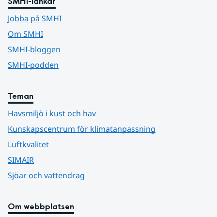
SMHI-länkar
Jobba på SMHI
Om SMHI
SMHI-bloggen
SMHI-podden
Teman
Havsmiljö i kust och hav
Kunskapscentrum för klimatanpassning
Luftkvalitet
SIMAIR
Sjöar och vattendrag
Om webbplatsen