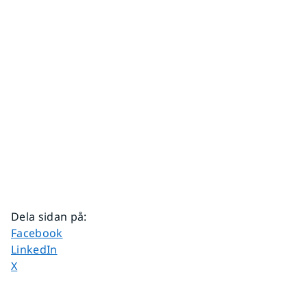
Dela sidan på
:
Dela sidan på
Facebook
Dela sidan på
LinkedIn
Dela sidan på
X