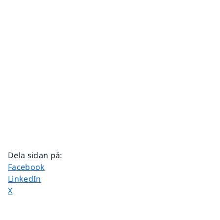
Dela sidan på
:
Dela sidan på
Facebook
Dela sidan på
LinkedIn
Dela sidan på
X