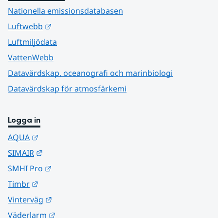
Nationella emissionsdatabasen
Länk till annan webbplats.
Luftwebb
Luftmiljödata
VattenWebb
Datavärdskap, oceanografi och marinbiologi
Datavärdskap för atmosfärkemi
Logga in
Länk till annan webbplats.
AQUA
Länk till annan webbplats.
SIMAIR
Länk till annan webbplats.
SMHI Pro
Länk till annan webbplats.
Timbr
Länk till annan webbplats.
Vinterväg
Länk till annan webbplats.
Väderlarm