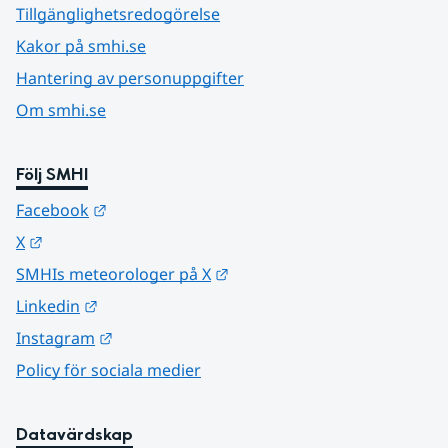
Tillgänglighetsredogörelse
Kakor på smhi.se
Hantering av personuppgifter
Om smhi.se
Följ SMHI
Länk till annan webbplats.
Facebook
Länk till annan webbplats.
X
Länk till annan webbplats.
SMHIs meteorologer på X
Länk till annan webbplats.
Linkedin
Länk till annan webbplats.
Instagram
Policy för sociala medier
Datavärdskap