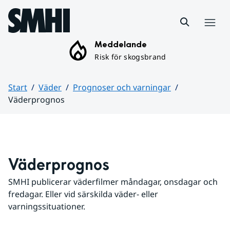
Hoppa till sidans innehåll
Meny
Meddelande
Risk för skogsbrand
Start
Väder
Prognoser och varningar
Väderprognos
Huvudinnehåll
Väderprognos
SMHI publicerar väderfilmer måndagar, onsdagar och 
fredagar. Eller vid särskilda väder- eller 
varningssituationer.