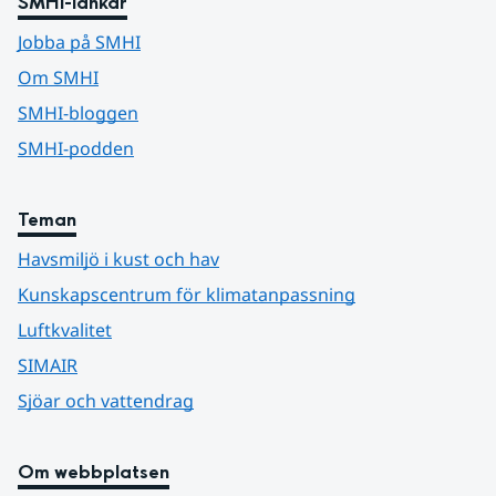
SMHI-länkar
Jobba på SMHI
Om SMHI
SMHI-bloggen
SMHI-podden
Teman
Havsmiljö i kust och hav
Kunskapscentrum för klimatanpassning
Luftkvalitet
SIMAIR
Sjöar och vattendrag
Om webbplatsen