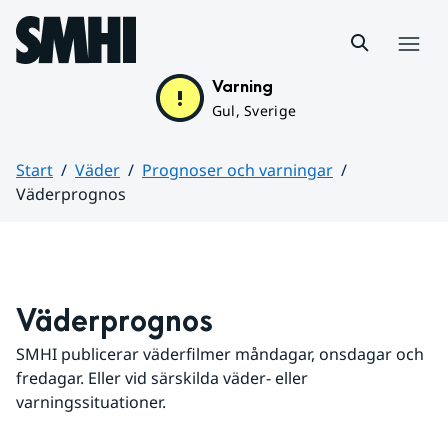
Hoppa till sidans innehåll
Meny
Varning
Gul, Sverige
Start
Väder
Prognoser och varningar
Väderprognos
Huvudinnehåll
Väderprognos
SMHI publicerar väderfilmer måndagar, onsdagar och 
fredagar. Eller vid särskilda väder- eller 
varningssituationer.