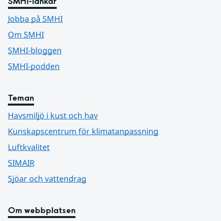
SMHI-länkar
Jobba på SMHI
Om SMHI
SMHI-bloggen
SMHI-podden
Teman
Havsmiljö i kust och hav
Kunskapscentrum för klimatanpassning
Luftkvalitet
SIMAIR
Sjöar och vattendrag
Om webbplatsen