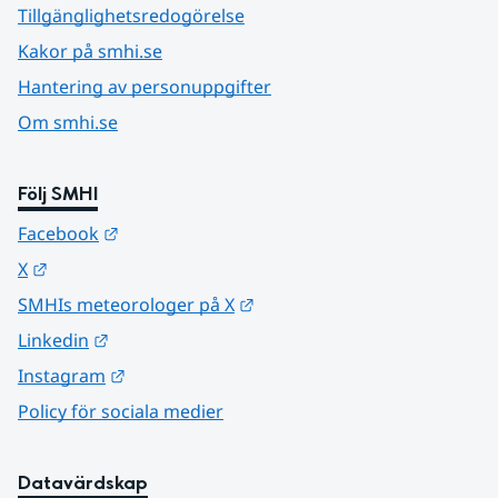
Tillgänglighetsredogörelse
Kakor på smhi.se
Hantering av personuppgifter
Om smhi.se
Följ SMHI
Länk till annan webbplats.
Facebook
Länk till annan webbplats.
X
Länk till annan webbplats.
SMHIs meteorologer på X
Länk till annan webbplats.
Linkedin
Länk till annan webbplats.
Instagram
Policy för sociala medier
Datavärdskap