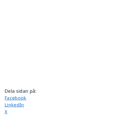
Dela sidan på
:
Dela sidan på
Facebook
Dela sidan på
LinkedIn
Dela sidan på
X