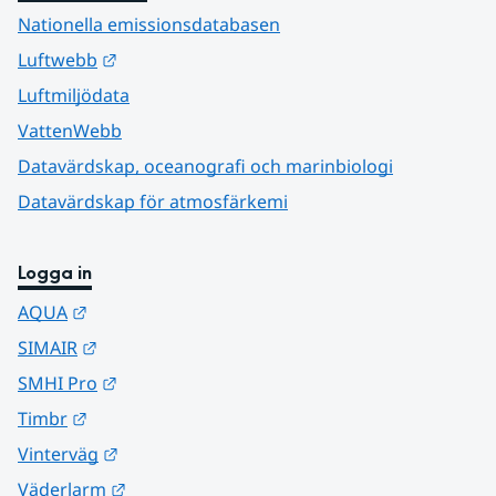
Nationella emissionsdatabasen
Länk till annan webbplats.
Luftwebb
Luftmiljödata
VattenWebb
Datavärdskap, oceanografi och marinbiologi
Datavärdskap för atmosfärkemi
Logga in
Länk till annan webbplats.
AQUA
Länk till annan webbplats.
SIMAIR
Länk till annan webbplats.
SMHI Pro
Länk till annan webbplats.
Timbr
Länk till annan webbplats.
Vinterväg
Länk till annan webbplats.
Väderlarm