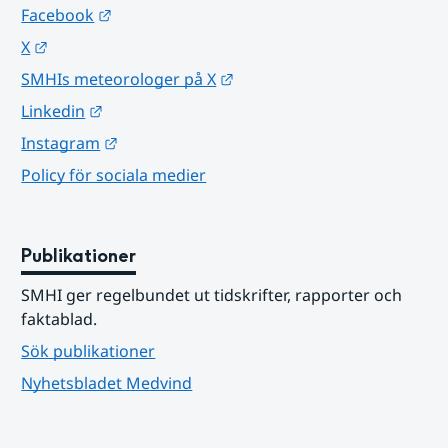
Länk till annan webbplats.
Facebook
Länk till annan webbplats.
X
Länk till annan webbplats.
SMHIs meteorologer på X
Länk till annan webbplats.
Linkedin
Länk till annan webbplats.
Instagram
Policy för sociala medier
Publikationer
SMHI ger regelbundet ut tidskrifter, rapporter och 
faktablad.
Sök publikationer
Nyhetsbladet Medvind