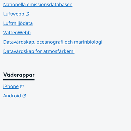
Nationella emissionsdatabasen
Länk till annan webbplats.
Luftwebb
Luftmiljödata
VattenWebb
Datavärdskap, oceanografi och marinbiologi
Datavärdskap för atmosfärkemi
Väderappar
Länk till annan webbplats.
iPhone
Länk till annan webbplats.
Android