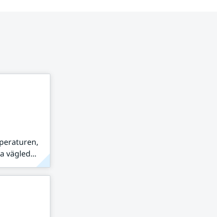
peraturen,
 vägled...