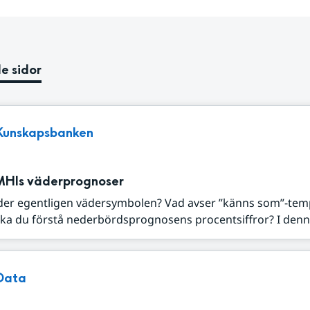
e sidor
Kunskapsbanken
MHIs väderprognoser
der egentligen vädersymbolen? Vad avser ”känns som”-tem
ka du förstå nederbördsprognosens procentsiffror? I denna
Data