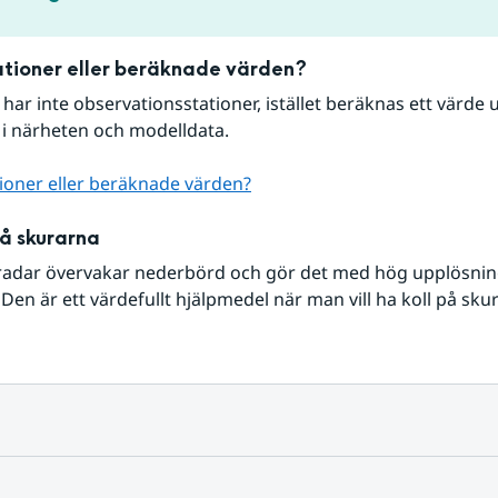
tioner eller beräknade värden?
r har inte observationsstationer, istället beräknas ett värde u
 i närheten och modelldata.
ioner eller beräknade värden?
på skurarna
radar övervakar nederbörd och gör det med hög upplösning 
Den är ett värdefullt hjälpmedel när man vill ha koll på sku