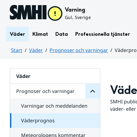
Hoppa till sidans innehåll
Varning
Gul, Sverige
Väder
Klimat
Data
Professionella tjänster
Start
Väder
Prognoser och varningar
Väderpr
varningar
och
Huvudinnehåll
Prognoser
för
Undersidor
Väder
Väde
Prognoser och varningar
SMHI public
Varningar och meddelanden
väder- eller
Väderprognos
Meteorologens kommentar