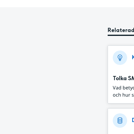
Relaterad
Tolka S
Vad bety
och hur s