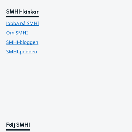
SMHI-länkar
Jobba på SMHI
Om SMHI
SMHI-bloggen
SMHI-podden
Följ SMHI