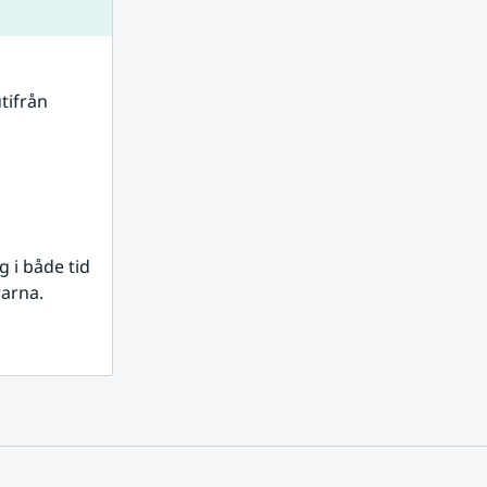
tifrån 
i både tid 
rarna.