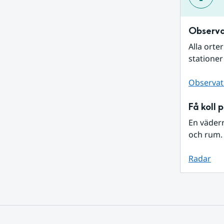
Observa
Alla orte
stationer
Observat
Få koll 
En väder
och rum. 
Radar