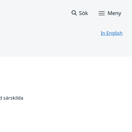
Sök
Meny
In English
 särskilda 