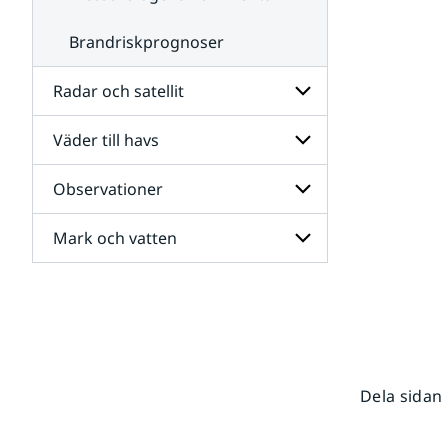
Brandriskprognoser
Radar och satellit
Väder till havs
Undersidor
för
Radar
Observationer
Undersidor
och
för
satellit
Väder
Mark och vatten
Undersidor
till
för
havs
Observationer
Undersidor
för
Mark
och
vatten
Dela sidan