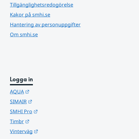
Tillgänglighetsredogörelse
Kakor på smhi.se
Hantering av personuppgifter
Om smhi.se
Logga in
Länk till annan webbplats.
AQUA
Länk till annan webbplats.
SIMAIR
Länk till annan webbplats.
SMHI Pro
Länk till annan webbplats.
Timbr
Länk till annan webbplats.
Vinterväg