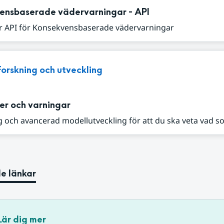
ensbaserade vädervarningar - API
r API för Konsekvensbaserade vädervarningar
Forskning och utveckling
er och varningar
 och avancerad modellutveckling för att du ska veta vad s
e länkar
Lär dig mer