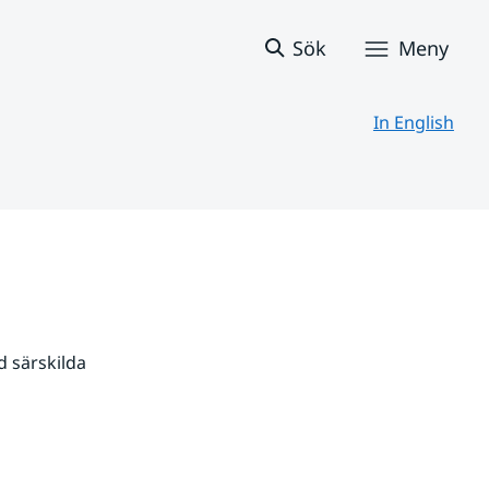
Sök
Meny
In English
 särskilda 