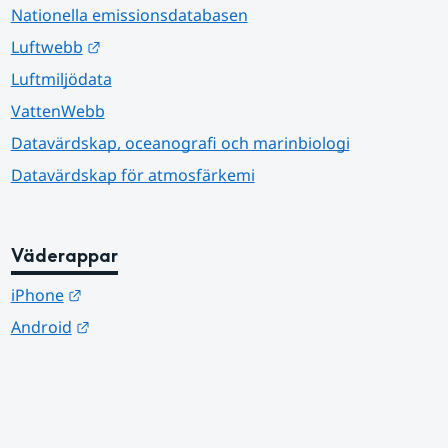
Nationella emissionsdatabasen
Länk till annan webbplats.
Luftwebb
Luftmiljödata
VattenWebb
Datavärdskap, oceanografi och marinbiologi
Datavärdskap för atmosfärkemi
Väderappar
Länk till annan webbplats.
iPhone
Länk till annan webbplats.
Android