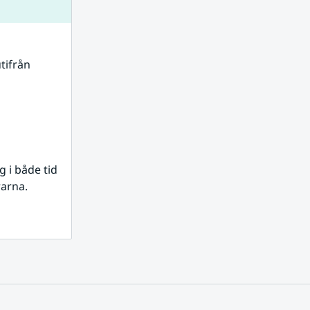
tifrån 
i både tid 
rarna.