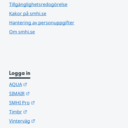
Tillgänglighetsredogörelse
Kakor på smhi.se
Hantering av personuppgifter
Om smhi.se
Logga in
Länk till annan webbplats.
AQUA
Länk till annan webbplats.
SIMAIR
Länk till annan webbplats.
SMHI Pro
Länk till annan webbplats.
Timbr
Länk till annan webbplats.
Vinterväg