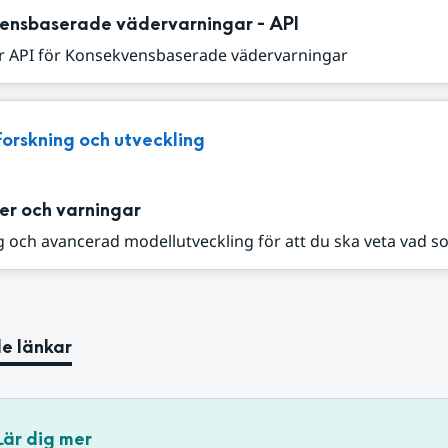
ensbaserade vädervarningar - API
r API för Konsekvensbaserade vädervarningar
Forskning och utveckling
er och varningar
 och avancerad modellutveckling för att du ska veta vad s
e länkar
Lär dig mer