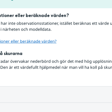
tioner eller beräknade värden?
r har inte observationsstationer, istället beräknas ett värde u
 i närheten och modelldata.
ioner eller beräknade värden?
på skurarna
radar övervakar nederbörd och gör det med hög upplösning 
Den är ett värdefullt hjälpmedel när man vill ha koll på sku