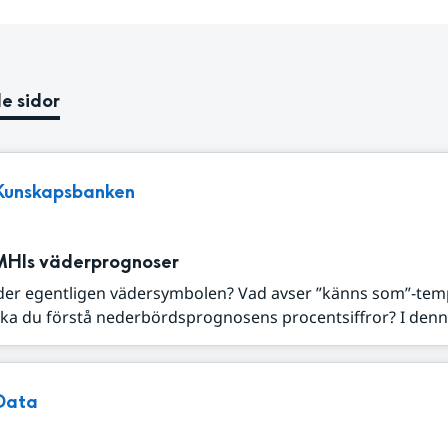
e sidor
Kunskapsbanken
MHIs väderprognoser
der egentligen vädersymbolen? Vad avser ”känns som”-tem
ka du förstå nederbördsprognosens procentsiffror? I denna
Data