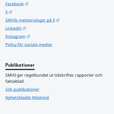
Länk till annan webbplats.
Facebook
Länk till annan webbplats.
X
Länk till annan webbplats.
SMHIs meteorologer på X
Länk till annan webbplats.
Linkedin
Länk till annan webbplats.
Instagram
Policy för sociala medier
Publikationer
SMHI ger regelbundet ut tidskrifter, rapporter och 
faktablad.
Sök publikationer
Nyhetsbladet Medvind