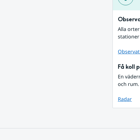
Observa
Alla orte
stationer
Observat
Få koll 
En väder
och rum. 
Radar