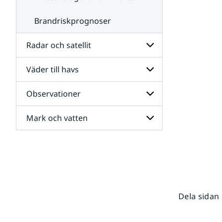
Brandriskprognoser
Radar och satellit
Väder till havs
Undersidor
för
Radar
Observationer
Undersidor
och
för
satellit
Väder
Mark och vatten
Undersidor
till
för
havs
Observationer
Undersidor
för
Mark
och
vatten
Dela sidan