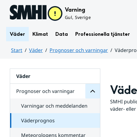
Hoppa till sidans innehåll
Varning
Gul, Sverige
Väder
Klimat
Data
Professionella tjänster
Start
Väder
Prognoser och varningar
Väderpr
varningar
och
Huvudinnehåll
Prognoser
för
Undersidor
Väder
Väde
Prognoser och varningar
SMHI public
Varningar och meddelanden
väder- eller
Väderprognos
Meteorologens kommentar