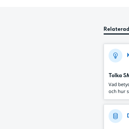
Relaterad
Tolka S
Vad bety
och hur s