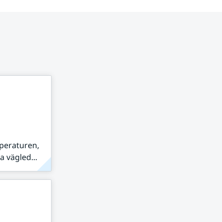
peraturen,
 vägled...