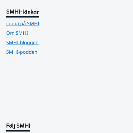
SMHI-länkar
Jobba på SMHI
Om SMHI
SMHI-bloggen
SMHI-podden
Följ SMHI