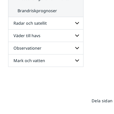
Brandriskprognoser
Radar och satellit
Väder till havs
Undersidor
för
Radar
Observationer
Undersidor
och
för
satellit
Väder
Mark och vatten
Undersidor
till
för
havs
Observationer
Undersidor
för
Mark
och
vatten
Dela sidan