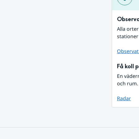
Observa
Alla orte
stationer
Observat
Få koll 
En väder
och rum. 
Radar