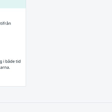
tifrån 
i både tid 
rarna.