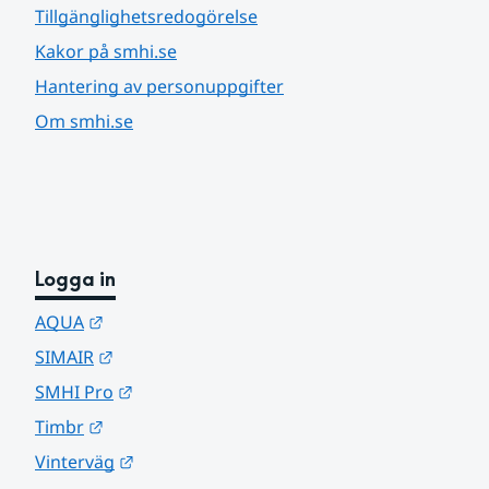
Tillgänglighetsredogörelse
Kakor på smhi.se
Hantering av personuppgifter
Om smhi.se
Logga in
Länk till annan webbplats.
AQUA
Länk till annan webbplats.
SIMAIR
Länk till annan webbplats.
SMHI Pro
Länk till annan webbplats.
Timbr
Länk till annan webbplats.
Vinterväg