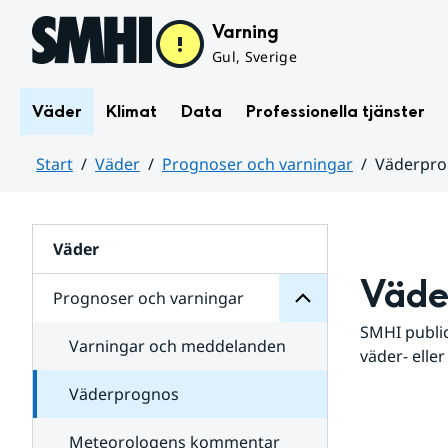
Hoppa till sidans innehåll
Varning
Gul, Sverige
Väder
Klimat
Data
Professionella tjänster
Start
Väder
Prognoser och varningar
Väderpr
varningar
och
Huvudinnehåll
Prognoser
för
Undersidor
Väder
Väde
Prognoser och varningar
SMHI public
Varningar och meddelanden
väder- eller
Väderprognos
Meteorologens kommentar