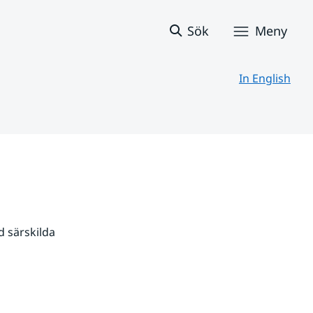
Sök
Meny
In English
 särskilda 