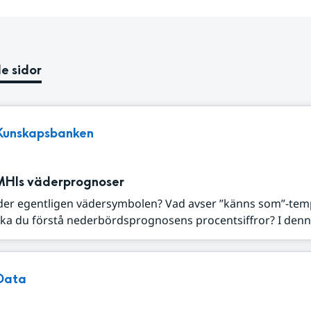
e sidor
Kunskapsbanken
MHIs väderprognoser
der egentligen vädersymbolen? Vad avser ”känns som”-tem
ka du förstå nederbördsprognosens procentsiffror? I denna
Data