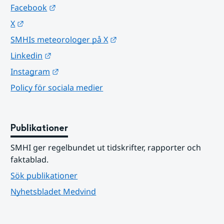
Länk till annan webbplats.
Facebook
Länk till annan webbplats.
X
Länk till annan webbplats.
SMHIs meteorologer på X
Länk till annan webbplats.
Linkedin
Länk till annan webbplats.
Instagram
Policy för sociala medier
Publikationer
SMHI ger regelbundet ut tidskrifter, rapporter och 
faktablad.
Sök publikationer
Nyhetsbladet Medvind