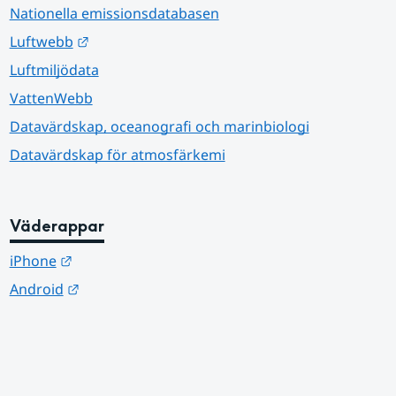
Nationella emissionsdatabasen
Länk till annan webbplats.
Luftwebb
Luftmiljödata
VattenWebb
Datavärdskap, oceanografi och marinbiologi
Datavärdskap för atmosfärkemi
Väderappar
Länk till annan webbplats.
iPhone
Länk till annan webbplats.
Android