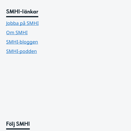
SMHI-länkar
Jobba på SMHI
Om SMHI
SMHI-bloggen
SMHI-podden
Följ SMHI