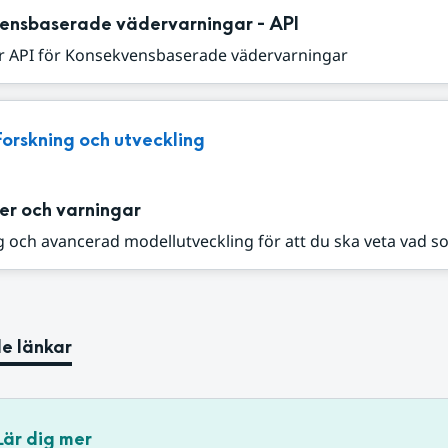
ensbaserade vädervarningar - API
r API för Konsekvensbaserade vädervarningar
Forskning och utveckling
er och varningar
 och avancerad modellutveckling för att du ska veta vad s
e länkar
Lär dig mer