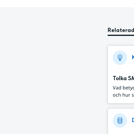
Relaterad
Tolka S
Vad bety
och hur s