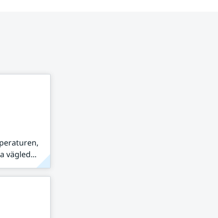
peraturen,
 vägled...