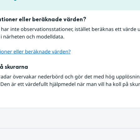
tioner eller beräknade värden?
r har inte observationsstationer, istället beräknas ett värde u
 i närheten och modelldata.
ioner eller beräknade värden?
på skurarna
radar övervakar nederbörd och gör det med hög upplösning 
Den är ett värdefullt hjälpmedel när man vill ha koll på sku